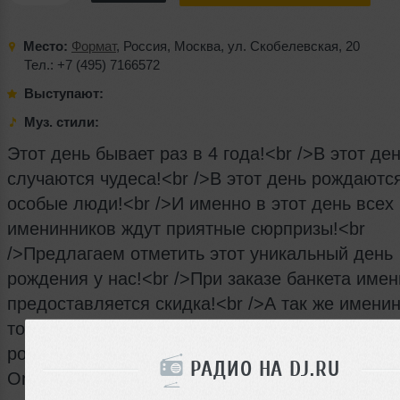
Место:
Формат
,
Россия
,
Москва
,
ул. Скобелевская
, 20
Тел.: +7 (495) 7166572
Выступают:
Муз. стили:
Этот день бывает раз в 4 года!<br />В этот де
случаются чудеса!<br />В этот день рождаютс
особые люди!<br />И именно в этот день всех
именинников ждут приятные сюрпризы!<br
/>Предлагаем отметить этот уникальный день
рождения у нас!<br />При заказе банкета име
предоставляется скидка!<br />А так же имени
торт в подарок!<br />Ждем Вас!<br /><br />С 
рождения Вас будут поздравлять Dj Intallexx и 
РАДИО НА DJ.RU
Orloff!