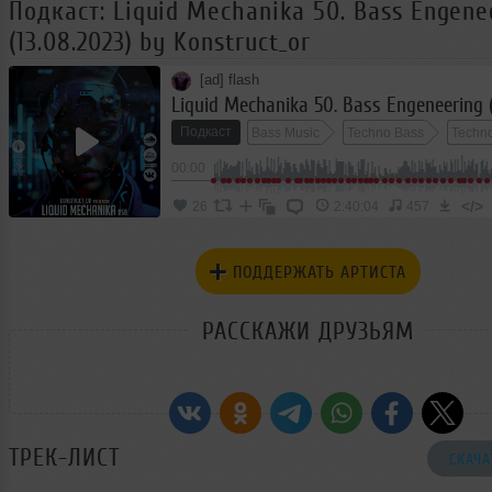
Подкаст: Liquid Mechanika 50. Bass Engene
(13.08.2023) by Konstruct_or
[ad] flash
Подкаст
Bass Music
Techno Bass
Techn
00:00
</>
26
2:40:04
457
ПОДДЕРЖАТЬ АРТИСТА
РАССКАЖИ ДРУЗЬЯМ
ТРЕК-ЛИСТ
СКАЧА