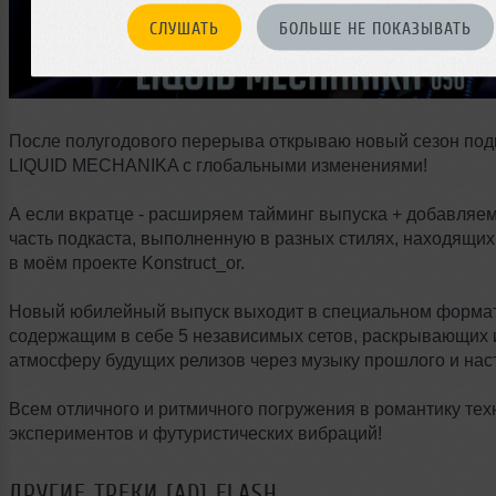
СЛУШАТЬ
БОЛЬШЕ НЕ ПОКАЗЫВАТЬ
После полугодового перерыва открываю новый сезон под
LIQUID MECHANIKA с глобальными изменениями!
А если вкратце - расширяем тайминг выпуска + добавляе
часть подкаста, выполненную в разных стилях, находящи
в моём проекте Konstruct_or.
Новый юбилейный выпуск выходит в специальном формат
содержащим в себе 5 независимых сетов, раскрывающих 
атмосферу будущих релизов через музыку прошлого и нас
Всем отличного и ритмичного погружения в романтику те
экспериментов и футуристических вибраций!
ДРУГИЕ ТРЕКИ
[AD] FLASH