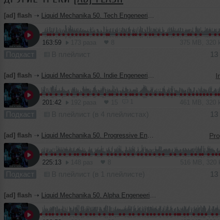
[ad] flash
➝
Liquid Mechanika 50. Tech Engeneering (13.08.2023) by Konstruct_or
163:59
173 раза
8
375 MB, 320
Подкаст
В плейлист
13
[ad] flash
➝
Liquid Mechanika 50. Indie Engeneering (13.08.2023) by Konstruct_or
I
1
201:42
192 раза
15
461 MB, 320
Подкаст
В плейлист (в 4 плейлистах)
13
[ad] flash
➝
Liquid Mechanika 50. Progressive Engeneering (13.08.2023) by Konstruct_or
225:13
148 раз
8
516 MB, 320
Подкаст
В плейлист (в 1 плейлисте)
13
[ad] flash
➝
Liquid Mechanika 50. Alpha Engeneering (13.08.2023) by Konstruct_or