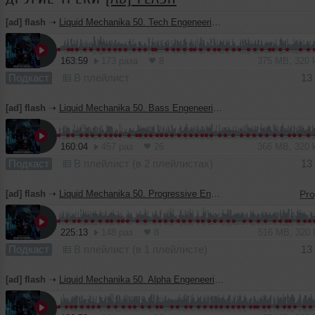
[ad] flash
➝
Liquid Mechanika 50. Tech Engeneering (13.08.2023) by Konstruct_or
163:59
173 раза
8
375 MB, 320
Подкаст
В плейлист
13
[ad] flash
➝
Liquid Mechanika 50. Bass Engeneering (13.08.2023) by Konstruct_or
160:04
457 раз
26
366 MB, 320
Подкаст
В плейлист (в 2 плейлистах)
13
[ad] flash
➝
Liquid Mechanika 50. Progressive Engeneering (13.08.2023) by Konstruct_or
225:13
148 раз
8
516 MB, 320
Подкаст
В плейлист (в 1 плейлисте)
13
[ad] flash
➝
Liquid Mechanika 50. Alpha Engeneering (13.08.2023) by Konstruct_or