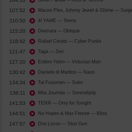
104:10
107:52
Maceo Plex, Johnny Jewel & Glüme
— Surge
110:50
4I YAME
— Teens
115:20
Deenara
— Oblique
118:42
Rafael Cerato
— Cyber Punks
121:47
Taga
— Zen
127:20
Erdem Yetim
— Virtuvian Man
130:42
Daniele di Martino
— Naos
134:34
Tal Fussman
— Suko
138:11
Mila Journée
— Serendipity
141:53
TERR
— Only for Tonight
144:51
No Hopes & Max Freeze
— Bliss
147:57
Dos Locos
— Stun Gun