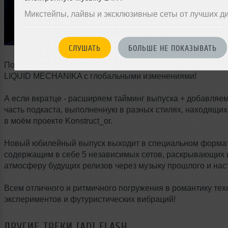
Микстейпы, лайвы и эксклюзивные сеты от лучших д
СЛУШАТЬ
БОЛЬШЕ НЕ ПОКАЗЫВАТЬ
После полугодового перерыва открываю новый сезон под
LIQUID MECHANIKA с глобальными изменениями!
А если вкратце - расширяем тайминг выпуска + добавляе
часть подкаста, выполненную в разных стилях, находящи
в моём проекте Konstruct_or.
Новый юбилейный выпуск выходит в специальном формат
содержащим в себе 5 независимых сетов, раскрывающих 
атмосферу будущих релизов через музыку прошлого и нас
Всем отличного и ритмичного погружения в романтику те
экспериментов и футуристических вибраций!
ДРУГИЕ ТРЕКИ
[AD] FLASH