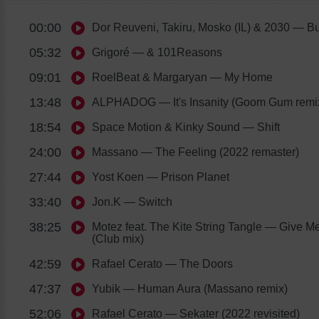
00:00
Dor Reuveni, Takiru, Mosko (IL) & 2030
— Bu
05:32
Grigoré
— & 101Reasons
09:01
RoelBeat & Margaryan
— My Home
13:48
ALPHADOG
— It's Insanity (Goom Gum remi
18:54
Space Motion & Kinky Sound
— Shift
24:00
Massano
— The Feeling (2022 remaster)
27:44
Yost Koen
— Prison Planet
33:40
Jon.K
— Switch
38:25
Motez feat. The Kite String Tangle
— Give Me
(Club mix)
42:59
Rafael Cerato
— The Doors
47:37
Yubik
— Human Aura (Massano remix)
52:06
Rafael Cerato
— Sekater (2022 revisited)