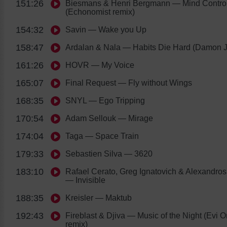
151:26
Biesmans & Henri Bergmann
— Mind Contro
(Echonomist remix)
154:32
Savin
— Wake you Up
158:47
Ardalan & Nala
— Habits Die Hard (Damon J
161:26
HOVR
— My Voice
165:07
Final Request
— Fly without Wings
168:35
SNYL
— Ego Tripping
170:54
Adam Sellouk
— Mirage
174:04
Taga
— Space Train
179:33
Sebastien Silva
— 3620
183:10
Rafael Cerato, Greg Ignatovich & Alexandros
— Invisible
188:35
Kreisler
— Maktub
192:43
Fireblast & Djiva
— Music of the Night (Evi O
remix)