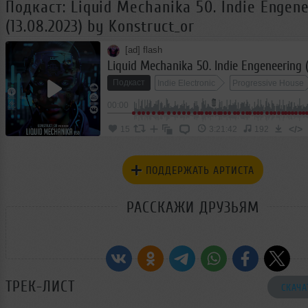
Подкаст: Liquid Mechanika 50. Indie Engen
(13.08.2023) by Konstruct_or
[ad] flash
Подкаст
Indie Electronic
Progressive House
00:00
</>
15
3:21:42
192
ПОДДЕРЖАТЬ АРТИСТА
РАССКАЖИ ДРУЗЬЯМ
ТРЕК-ЛИСТ
СКАЧА