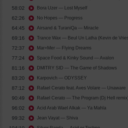
58:02
Bora Uzer
— Lost Myself
62:26
No Hopes
— Progress
64:45
Airsand & TuraniQa
— Miracle
69:16
Trance Wax
— Beul Un Latha (Kevin de Vries
72:37
Mar+Mer
— Flying Dreams
77:24
Space Food & Kinky Sound
— Avalon
81:16
DMITRY SID
— The Game of Shadows
83:20
Karpovich
— ODYSSEY
87:12
Rafael Cerato feat. Aves Volare
— Unaware
90:49
Rafael Cerato
— The Program (Dj Hell remix
96:02
Acid Arab Wael Alkak
— Ya Mahla
99:32
Jean Vayat
— Shiva
Silver Panda
— Acid or Techno