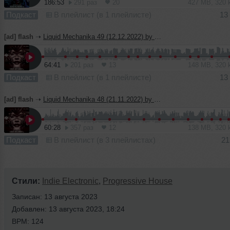
186:53
291 раз
20
427 MB, 320
Подкаст
В плейлист (в 1 плейлисте)
13
[ad] flash
➝
Liquid Mechanika 49 (12.12.2022) by Konstruct_or
64:41
201 раз
13
148 MB, 320
Подкаст
В плейлист (в 1 плейлисте)
13
[ad] flash
➝
Liquid Mechanika 48 (21.11.2022) by Konstruct_or
60:28
357 раз
12
138 MB, 320
Подкаст
В плейлист (в 3 плейлистах)
21
Стили:
Indie Electronic
,
Progressive House
Записан: 13 августа 2023
Добавлен: 13 августа 2023, 18:24
BPM: 124