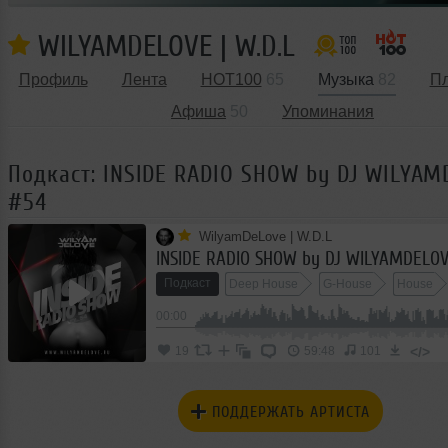
WILYAMDELOVE | W.D.L
Профиль
Лента
HOT100
65
Музыка
82
П
Афиша
50
Упоминания
Подкаст: INSIDE RADIO SHOW by DJ WILYA
#54
WilyamDeLove | W.D.L
INSIDE RADIO SHOW by DJ WILYAMDELO
Подкаст
Deep House
G-House
House
00:00
</>
19
59:48
101
ПОДДЕРЖАТЬ АРТИСТА