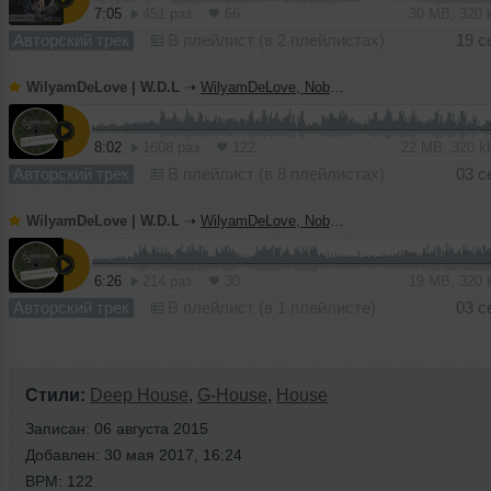
7:05
451 раз
66
30 MB, 320
Авторский трек
В плейлист (в 2 плейлистах)
19 с
WilyamDeLove | W.D.L
➝
WilyamDeLove, Nobe - Mercury (Original Mix) | BEDROOM Muzik
8:02
1608 раз
122
22 MB, 320 
Авторский трек
В плейлист (в 8 плейлистах)
03 с
WilyamDeLove | W.D.L
➝
WilyamDeLove, Nobe - Impossible (Original Mix) | BEDROOM Muzik
6:26
214 раз
30
19 MB, 320
Авторский трек
В плейлист (в 1 плейлисте)
03 с
Стили:
Deep House
,
G-House
,
House
Записан: 06 августа 2015
Добавлен: 30 мая 2017, 16:24
BPM: 122