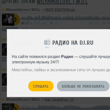
ДРУГИЕ ТРЕКИ
WILYAMDELOVE | W.D.L
WilyamDeLove | W.D.L
➝
DEEP EMOTION episode #4
90:17
1521 раз
121
166 MB, 256 
Подкаст
В плейлист (в 10 плейлистах)
07
WilyamDeLove | W.D.L
➝
Adamantine (Original mix) | Hey Location!
РАДИО НА DJ.RU
8:08
1091 раз
111
21 MB, 320 
На сайте появился раздел
Радио
— слушайте лучшу
Авторский трек
В плейлист (в 7 плейлистах)
18 
электронную музыку 24/7!
Микстейпы, лайвы и эксклюзивные сеты от лучших д
WilyamDeLove | W.D.L
➝
DarkSide (Original mix) | Hey Location!
7:50
1130 раз
88
20 MB, 320 
СЛУШАТЬ
БОЛЬШЕ НЕ ПОКАЗЫВАТЬ
Авторский трек
В плейлист (в 5 плейлистах)
13
WilyamDeLove | W.D.L
➝
feat. SevenEver - One More Time (Original Mix) | Deep Strips