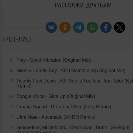
РАССКАЖИ ДРУЗЬЯМ
ТРЕК-ЛИСТ
Frey - Good Vibration (Original Mix)
01
Giom & Lonely Boy - Am I Maintaining (Original Mix)
02
Twenty Feet Down - All I See Is You feat. Tom Tyler (Ny
03
Remix)
Boogie Voice - Give Up (Original Mix)
04
Croatia Squad - Drop That Skirt (Frey Remix)
05
Ultra Nate - Automatic (ANRO Remix)
06
Groovefore, Muzikfabrik, Szecsi Saci, Bobe - So Right
07
(Groovefore Remix)