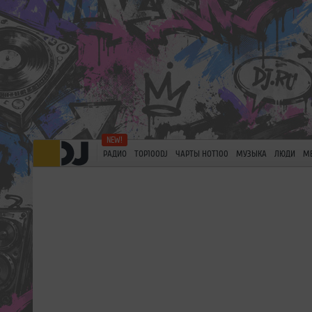
РАДИО
TOP100DJ
ЧАРТЫ HOT100
МУЗЫКА
ЛЮДИ
М