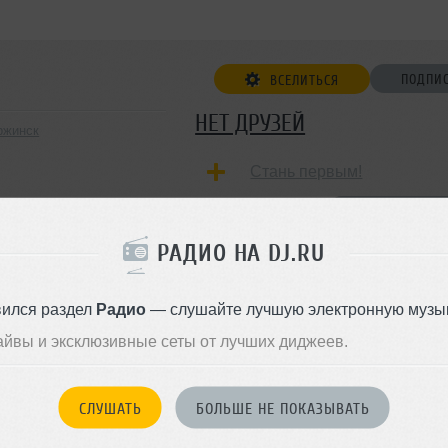
ПОДПИ
ВСЕЛИТЬСЯ
НЕТ ДРУЗЕЙ
ржинск
Стань первым!
ДОБАВИТЬ В ДР
РАДИО НА DJ.RU
вился раздел
Радио
— слушайте лучшую электронную музык
айвы и эксклюзивные сеты от лучших диджеев.
СЛУШАТЬ
БОЛЬШЕ НЕ ПОКАЗЫВАТЬ