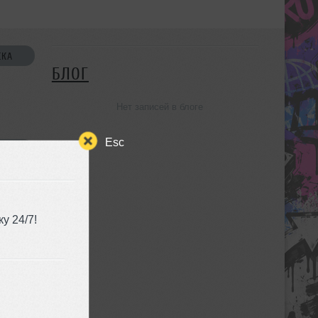
СКА
БЛОГ
Нет записей в блоге
Esc
УЗЬЯ
у 24/7!