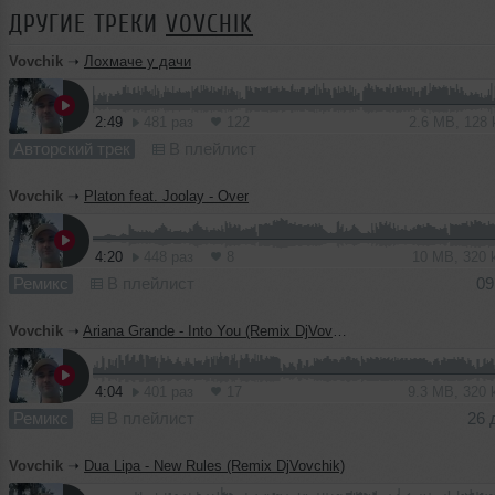
ДРУГИЕ ТРЕКИ
VOVCHIK
Vovchik
➝
Лохмаче у дачи
2:49
481 раз
122
2.6 MB, 128
Авторский трек
В плейлист
Vovchik
➝
Platon feat. Joolay - Over
4:20
448 раз
8
10 MB, 320
Ремикс
В плейлист
09
Vovchik
➝
Ariana Grande - Into You (Remix DjVovchik)
4:04
401 раз
17
9.3 MB, 320
Ремикс
В плейлист
26 
Vovchik
➝
Dua Lipa - New Rules (Remix DjVovchik)