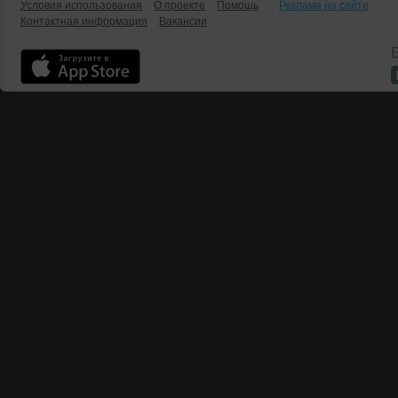
Условия использования
О проекте
Помощь
Реклама на сайте
Контактная информация
Вакансии
Б