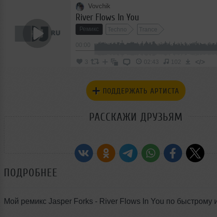
Vovchik
River Flows In You
Ремикс
Techno
Trance
00:00
</>
3
02:43
102
ПОДДЕРЖАТЬ АРТИСТА
РАССКАЖИ ДРУЗЬЯМ
ПОДРОБНЕЕ
Мой ремикс Jasper Forks - River Flows In You по быстрому 