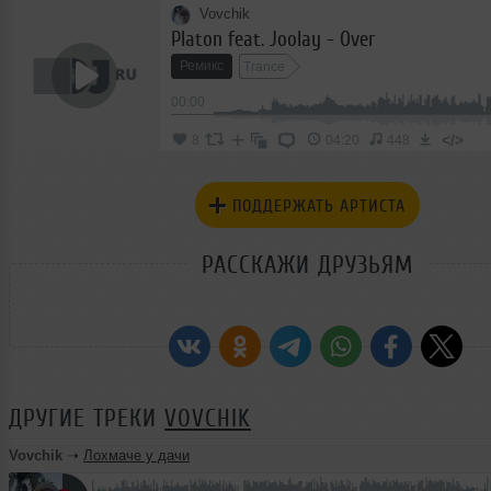
Vovchik
Platon feat. Joolay - Over
Ремикс
Trance
00:00
</>
8
04:20
448
ПОДДЕРЖАТЬ АРТИСТА
РАССКАЖИ ДРУЗЬЯМ
ДРУГИЕ ТРЕКИ
VOVCHIK
Vovchik
➝
Лохмаче у дачи