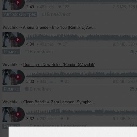
2:49
481 раз
122
2.6 MB, 128
Авторский трек
В плейлист
Vovchik
➝
Ariana Grande - Into You (Remix DjVovchik)
4:04
401 раз
17
9.3 MB, 320
Ремикс
В плейлист
26 
Vovchik
➝
Dua Lipa - New Rules (Remix DjVovchik)
3:30
343 раза
21
8.0 MB, 320
Ремикс
В плейлист
25 
Vovchik
➝
Clean Bandit & Zara Larsson -Symphony (Remix DjVovchik)
3:32
292 раза
16
8.1 MB, 320
Ремикс
В плейлист (в 1 плейлисте)
16 