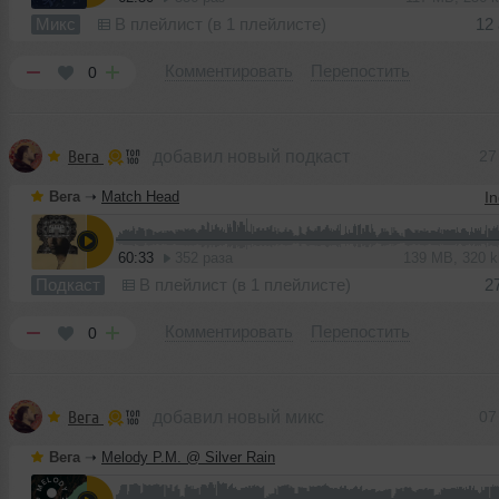
Микс
В плейлист (в 1 плейлисте)
12
Комментировать
Перепостить
0
Вега
добавил новый подкаст
27
Вега
➝
Match Head
In
60:33
352 раза
139 MB, 320 
Подкаст
В плейлист (в 1 плейлисте)
2
Комментировать
Перепостить
0
Вега
добавил новый микс
07
Вега
➝
Melody P.M. @ Silver Rain