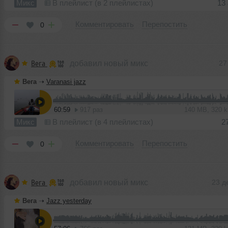
Микс
В плейлист (в 2 плейлистах)
13
Комментировать
Перепостить
0
Вега
добавил новый микс
27
Вега
➝
Varanasi jazz
60:59
917 раз
140 MB, 320 
Микс
В плейлист (в 4 плейлистах)
2
Комментировать
Перепостить
0
Вега
добавил новый микс
23 д
Вега
➝
Jazz yesterday