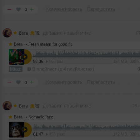
Комментировать
Перепостить
0
Вега
добавил новый микс
0
Вега
➝
Fresh steam for good fit
58:36
956 раз
134 MB, 320 
Микс
В плейлист (в 4 плейлистах)
0
Комментировать
Перепостить
0
Вега
добавил новый микс
13 
Вега
➝
Nomadic jazz
61:47
453 раза
142 MB, 320 