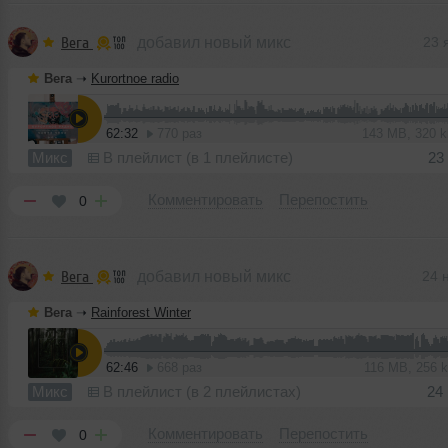
Вега
добавил новый микс
23 
Вега
➝
Kurortnoe radio
62:32
770 раз
143 MB, 320 
Микс
В плейлист (в 1 плейлисте)
23
Комментировать
Перепостить
0
Вега
добавил новый микс
24 
Вега
➝
Rainforest Winter
62:46
668 раз
116 MB, 256 
Микс
В плейлист (в 2 плейлистах)
24
Комментировать
Перепостить
0