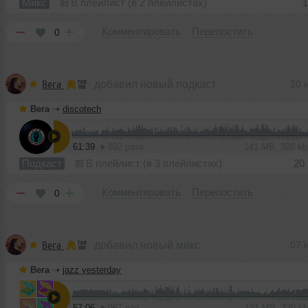
Микс
В плейлист (в 2 плейлистах)
1
Комментировать
Перепостить
0
Вега
добавил новый подкаст
20 
Вега
➝
discotech
61:39
892 раза
141 MB, 320 k
Подкаст
В плейлист (в 3 плейлистах)
20
Комментировать
Перепостить
0
Вега
добавил новый микс
07 
Вега
➝
jazz yesterday
57:06
967 раз
131 MB, 320 k