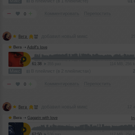
Микс
В плейлист (в 1 плейлисте)
01 
Комментировать
Перепостить
0
Вега
добавил новый микс
2
Вега
➝
Adolf's love
61:38
355 раз
114 MB, 256 
Микс
В плейлист (в 2 плейлистах)
Комментировать
Перепостить
0
Вега
добавил новый микс
12 
Вега
➝
Gagarin with love
In
62:50
536 раз
117 MB, 256 