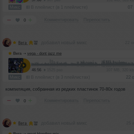
Микс
В плейлист (в 1 плейлисте)
07
Комментировать
Перепостить
0
Вега
добавил новый микс
22 о
Вега
➝
vega - dont jazz me
46:56
1525 раз
107 MB, 320 k
Микс
В плейлист (в 3 плейлистах)
22 
компиляция, собранная из редких пластинок 70-80х годов
Комментировать
Перепостить
0
Вега
добавил новый микс
25 
Вега
➝
great blondino mix