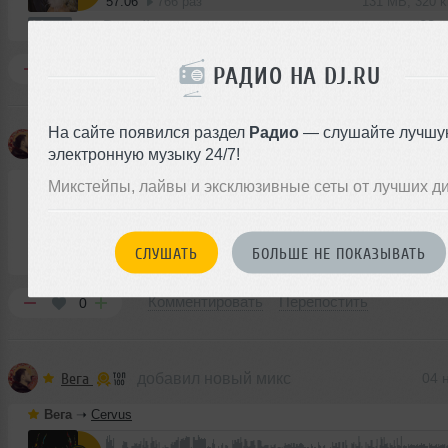
57:06
766 раз
131 MB, 320 
Микс
В плейлист
23 
Комментировать
Перепостить
0
РАДИО НА DJ.RU
На сайте появился раздел
Радио
— слушайте лучшу
Вега
добавил новый микс
01 д
электронную музыку 24/7!
Вега
➝
Sagittarius
Микстейпы, лайвы и эксклюзивные сеты от лучших д
61:37
578 раз
141 MB, 320 
СЛУШАТЬ
БОЛЬШЕ НЕ ПОКАЗЫВАТЬ
Микс
В плейлист
01 
Комментировать
Перепостить
0
Вега
добавил новый микс
04 
Вега
➝
Cervus