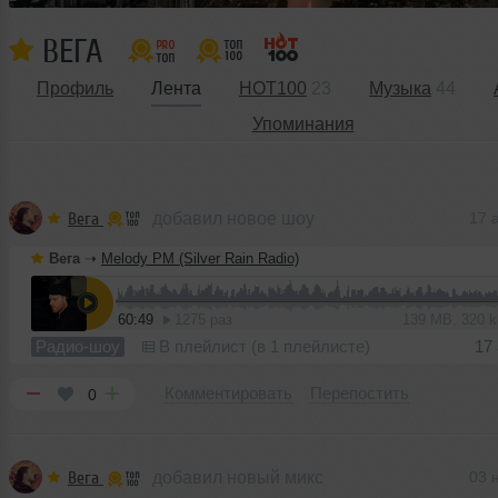
ВЕГА
Профиль
Лента
HOT100
23
Музыка
44
Упоминания
Вега
добавил новое шоу
17 
Вега
➝
Melody PM (Silver Rain Radio)
60:49
1275 раз
139 MB, 320 
Радио-шоу
В плейлист (в 1 плейлисте)
17
Комментировать
Перепостить
0
Вега
добавил новый микс
03 