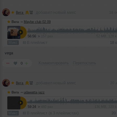
Вега
добавил новый микс
18 о
Вега
➝
Maybe club 02.09
56:56
157 раз
52 MB, 128 
Микс
В плейлист
18 
vega
Комментировать
Перепостить
0
Вега
добавил новый микс
20 
Вега
➝
udawatta jazz
59:24
460 раз
136 MB, 320 
Микс
В плейлист (в 3 плейлистах)
20