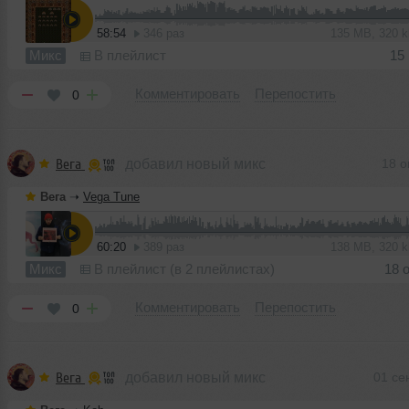
58:54
346 раз
135 MB, 320 
Микс
В плейлист
15
Комментировать
Перепостить
0
Вега
добавил новый микс
18 о
Вега
➝
Vega Tune
60:20
389 раз
138 MB, 320 
Микс
В плейлист (в 2 плейлистах)
18 
Комментировать
Перепостить
0
Вега
добавил новый микс
01 се