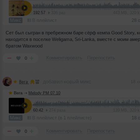
192:57
336 раз
443 MB, 320 
Микс
В плейлист
28 
Сет был сыгран в пребрежном баре сёрф кемпа Good Story, 
находится в поселке Weligama, Sri-Lanka, вместе с моим аме
братом Waxwood
Комментировать
Перепостить
0
Вега
добавил новый микс
18 о
Вега
➝
Melody PM 07.10
60:42
274 раза
139 MB, 320 
Микс
В плейлист (в 1 плейлисте)
18 
Комментировать
Перепостить
0