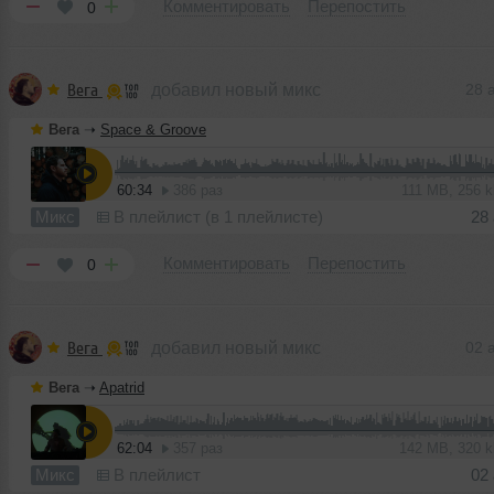
Комментировать
Перепостить
0
Вега
добавил новый микс
28 
Вега
➝
Space & Groove
60:34
386 раз
111 MB, 256 
Микс
В плейлист (в 1 плейлисте)
28
Комментировать
Перепостить
0
Вега
добавил новый микс
02 
Вега
➝
Apatrid
62:04
357 раз
142 MB, 320 
Микс
В плейлист
02