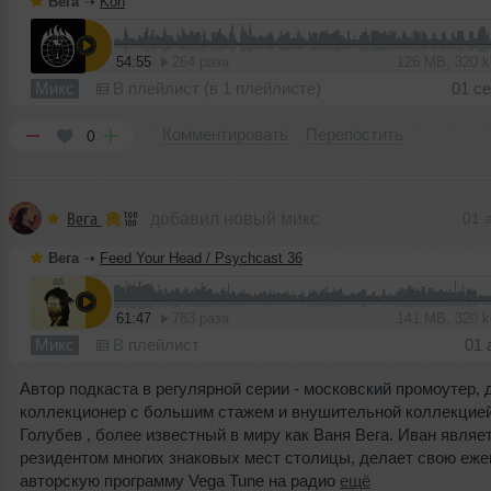
Вега
➝
Koh
54:55
264 раза
126 MB, 320 
Микс
В плейлист (в 1 плейлисте)
01 с
Комментировать
Перепостить
0
Вега
добавил новый микс
01 
Вега
➝
Feed Your Head / Psychcast 36
61:47
783 раза
141 MB, 320 
Микс
В плейлист
01 
Автор подкаста в регулярной серии - московский промоутер, 
коллекционер с большим стажем и внушительной коллекцией
Голубев , более известный в миру как Ваня Вега. Иван являе
резидентом многих знаковых мест столицы, делает свою еж
авторскую программу Vega Tune на радио
ещё