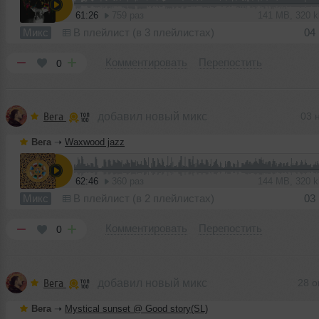
61:26
759 раз
141 MB, 320 
Микс
В плейлист (в 3 плейлистах)
04
Комментировать
Перепостить
0
Вега
добавил новый микс
03 
Вега
➝
Waxwood jazz
62:46
360 раз
144 MB, 320 
Микс
В плейлист (в 2 плейлистах)
03
Комментировать
Перепостить
0
Вега
добавил новый микс
28 о
Вега
➝
Mystical sunset @ Good story(SL)