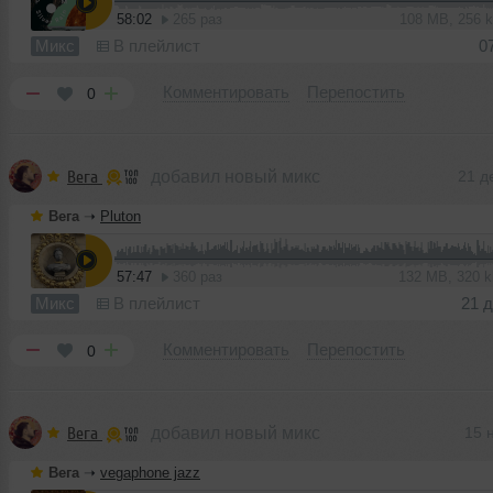
58:02
265 раз
108 MB, 256 
Микс
В плейлист
0
Комментировать
Перепостить
0
Вега
добавил новый микс
21 д
Вега
➝
Pluton
57:47
360 раз
132 MB, 320 
Микс
В плейлист
21 
Комментировать
Перепостить
0
Вега
добавил новый микс
15 
Вега
➝
vegaphone jazz