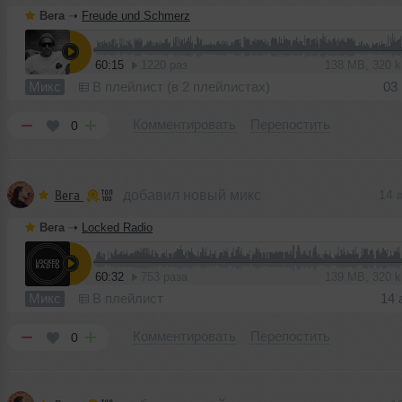
Вега
➝
Freude und Schmerz
60:15
1220 раз
138 MB, 320 
Микс
В плейлист (в 2 плейлистах)
03
Комментировать
Перепостить
0
Вега
добавил новый микс
14 
Вега
➝
Locked Radio
60:32
753 раза
139 MB, 320 
Микс
В плейлист
14 
Комментировать
Перепостить
0