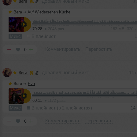
Вега
добавил новый микс
1
Вега
➝
Auf Wiedersehen Küche
79:28
2048 раз
182 MB, 320 
Микс
В плейлист
1
Комментировать
Перепостить
0
Вега
добавил новый микс
14 
Вега
➝
Eva
60:11
1172 раза
Микс
В плейлист (в 2 плейлистах)
14
Комментировать
Перепостить
0