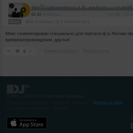
61:43
409 раз
141 MB, 320 
Микс
В плейлист (в 3 плейлистах)
Микс скомпилирован специально для портала dj.ru Желаю пр
времяпрепровождения. друзья!
Комментировать
Перепостить
0
© 2001 — 2026 «DJ.ru» Все права защищены.
Условия использования
О проекте
Помощь
Реклама на сайте
Контактная информация
Вакансии
Б