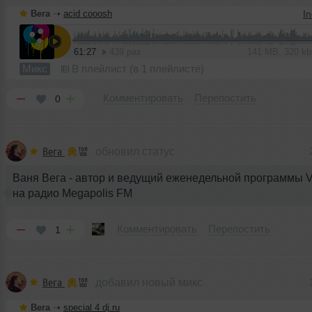
Вега
➝
acid cooosh
In
61:27
439 раз
141 MB, 320 k
Микс
В плейлист (в 1 плейлисте)
Комментировать
Перепостить
0
Вега
обновил статус
Ваня Вега - автор и ведущий еженедельной программы 
на радио Megapolis FM
Комментировать
Перепостить
1
Вега
добавил новый микс
Вега
➝
special 4 dj.ru