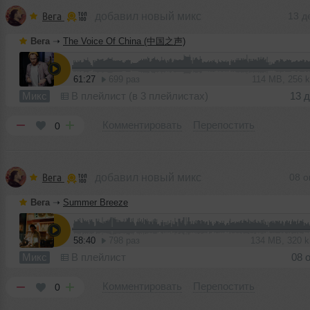
Вега
добавил новый микс
13 д
Вега
➝
The Voice Of China (中国之声)
61:27
699 раз
114 MB, 256 
Микс
В плейлист (в 3 плейлистах)
13 
Комментировать
Перепостить
0
Вега
добавил новый микс
08 о
Вега
➝
Summer Breeze
58:40
798 раз
134 MB, 320 
Микс
В плейлист
08 
Комментировать
Перепостить
0