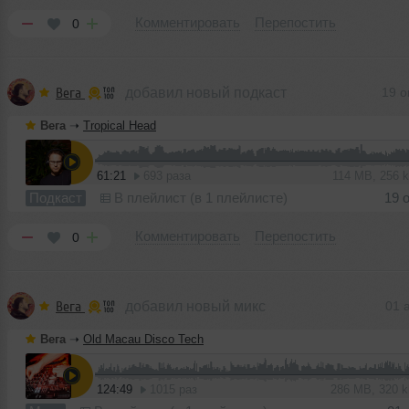
Комментировать
Перепостить
0
Вега
добавил новый подкаст
19 о
Вега
➝
Tropical Head
61:21
693 раза
114 MB, 256 
Подкаст
В плейлист (в 1 плейлисте)
19 
Комментировать
Перепостить
0
Вега
добавил новый микс
01 
Вега
➝
Old Macau Disco Tech
124:49
1015 раз
286 MB, 320 