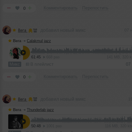
Комментировать
Перепостить
0
Вега
добавил новый микс
07 
Вега
➝
Calakmul jazz
61:45
668 раз
141 MB, 320 
Микс
В плейлист
07
Комментировать
Перепостить
0
Вега
добавил новый микс
1
Вега
➝
Thunderlab jazz
50:48
1001 раз
116 MB, 320 k