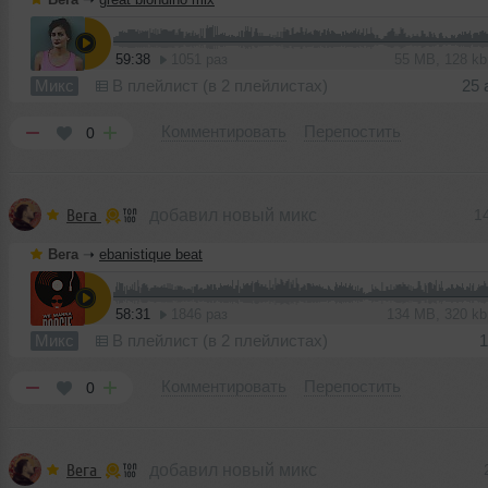
59:38
1051 раз
55 MB, 128 k
Микс
В плейлист (в 2 плейлистах)
25 
Комментировать
Перепостить
0
Вега
добавил новый микс
1
Вега
➝
ebanistique beat
58:31
1846 раз
134 MB, 320 k
Микс
В плейлист (в 2 плейлистах)
1
Комментировать
Перепостить
0
Вега
добавил новый микс