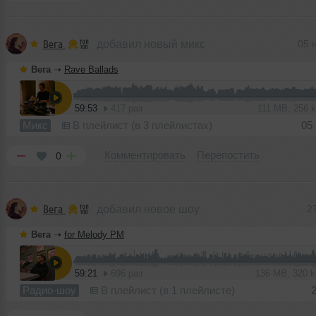
Вега
добавил новый микс
05 
Вега
➝
Rave Ballads
59:53
417 раз
111 MB, 256 
Микс
В плейлист (в 3 плейлистах)
05
Комментировать
Перепостить
0
Вега
добавил новое шоу
2
Вега
➝
for Melody PM
59:21
696 раз
136 MB, 320 
Радио-шоу
В плейлист (в 1 плейлисте)