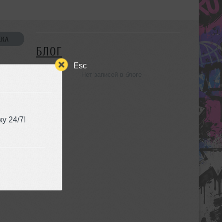
СКА
БЛОГ
Esc
Нет записей в блоге
УЗЬЯ
у 24/7!