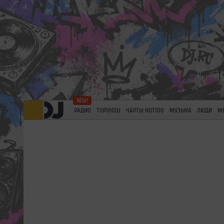
РАДИО
TOP100DJ
ЧАРТЫ HOT100
МУЗЫКА
ЛЮДИ
М