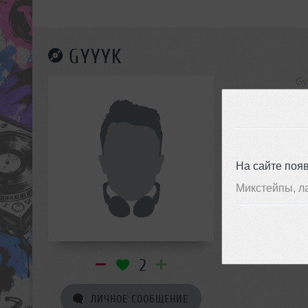
GYYYK
Gy
инф
На сайте поя
Микстейпы, л
2
ЛИЧНОЕ СООБЩЕНИЕ