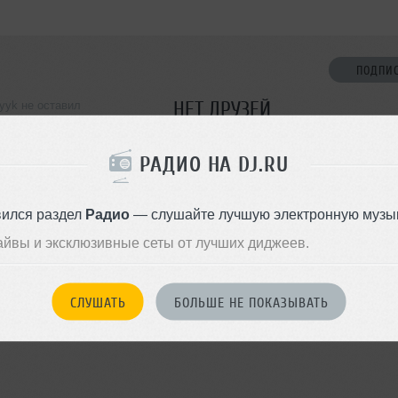
ПОДПИ
НЕТ ДРУЗЕЙ
yyk не оставил
ормации о себе
Стань первым!
РАДИО НА DJ.RU
ДОБАВИТЬ В ДР
вился раздел
Радио
— слушайте лучшую электронную музык
айвы и эксклюзивные сеты от лучших диджеев.
СЛУШАТЬ
БОЛЬШЕ НЕ ПОКАЗЫВАТЬ