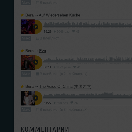
Микс
В плейлист
Вега
➝
Auf Wiedersehen Küche
79:28
2048 раз
45
Микс
В плейлист
Вега
➝
Eva
60:11
1172 раза
41
Микс
В плейлист (в 2 плейлистах)
Вега
➝
The Voice Of China (中国之声)
61:27
699 раз
26
Микс
В плейлист (в 3 плейлистах)
КОММЕНТАРИИ