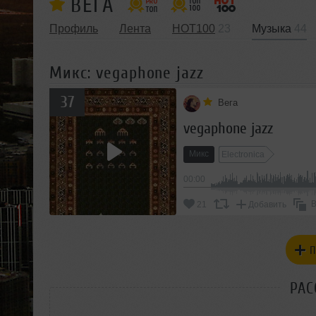
ВЕГА
Профиль
Лента
HOT100
23
Музыка
44
Микс: vegaphone jazz
37
Вега
vegaphone jazz
Микс
Electronica
00:00
В
21
Добавить
П
РАС