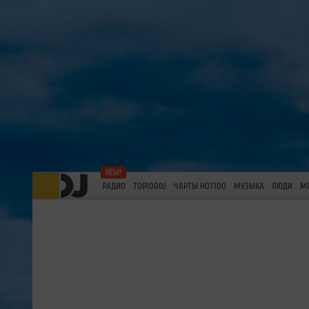
РАДИО
TOP100DJ
ЧАРТЫ HOT100
МУЗЫКА
ЛЮДИ
М