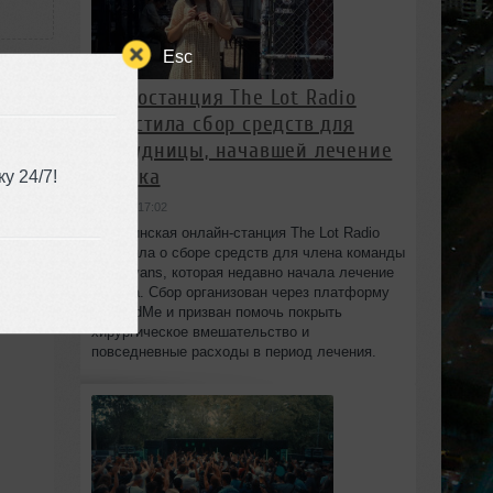
Esc
Радиостанция The Lot Radio
запустила сбор средств для
сотрудницы, начавшей лечение
от рака
у 24/7!
вчера в 17:02
Бруклинская онлайн-станция The Lot Radio
объявила о сборе средств для члена команды
Lola Evans, которая недавно начала лечение
от рака. Сбор организован через платформу
GoFundMe и призван помочь покрыть
хирургическое вмешательство и
повседневные расходы в период лечения.