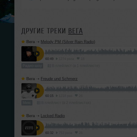
ДРУГИЕ ТРЕКИ
ВЕГА
Вега
➝
Melody PM (Silver Rain Radio)
60:49
1274 раза
18
Радио-шоу
В плейлист (в 1 плейлисте)
Вега
➝
Freude und Schmerz
60:15
1218 раз
26
Микс
В плейлист (в 2 плейлистах)
Вега
➝
Locked Radio
60:32
753 раза
26