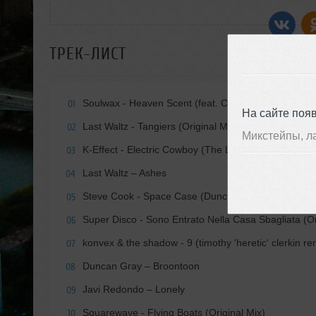
ТРЕК-ЛИСТ
Soulwax - Heaven Scent (feat. Chloë Sevigny)
01
На сайте поя
Last Waltz - Tangiers (Original Mix)
02
Микстейпы, л
K-Effect - Electric Cowboy (The Long Champs Remi
03
Last Waltz – Ashes
04
Steve Cook - Space Case (Duncan Gray Remix)
05
Super Disco - Sono Entrato Nella Casa Sbagliata (Or
06
konvex & the shadow - 9 (timothy 'heretic' clerkin re
07
Duncan Gray – Broontoon
08
Javi Redondo – Lonely
09
Squarewave - Flying Boats (Original Mix)
10