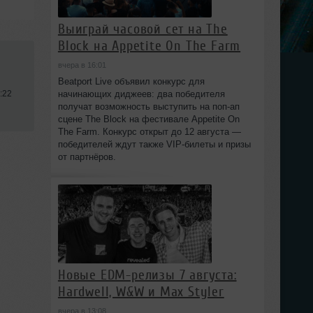
Выиграй часовой сет на The
Block на Appetite On The Farm
вчера в 16:01
Beatport Live объявил конкурс для
начинающих диджеев: два победителя
:22
получат возможность выступить на поп‑ап
сцене The Block на фестивале Appetite On
The Farm. Конкурс открыт до 12 августа —
победителей ждут также VIP‑билеты и призы
от партнёров.
Новые EDM-релизы 7 августа:
Hardwell, W&W и Max Styler
вчера в 13:08