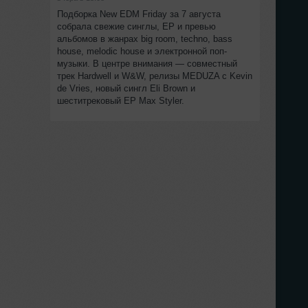
Подборка New EDM Friday за 7 августа
собрала свежие синглы, EP и превью
альбомов в жанрах big room, techno, bass
house, melodic house и электронной поп-
музыки. В центре внимания — совместный
трек Hardwell и W&W, релизы MEDUZA с Kevin
de Vries, новый сингл Eli Brown и
шеститрековый EP Max Styler.