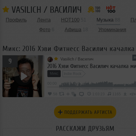
VASILICH / ВАСИЛИЧ
Профиль
Лента
HOT100
51
Музыка
88
П
Фото
6
Афиша
18
Упоминания
Микс: 2016 Хэви Фитнесс Василич качалка
М
Vasilich / Василич
9
2016 Хэви Фитнесс Василич качалка м
Микс
Indie Rock
00:00
</>
58
1:03:23
1165
ПОДДЕРЖАТЬ АРТИСТА
РАССКАЖИ ДРУЗЬЯМ