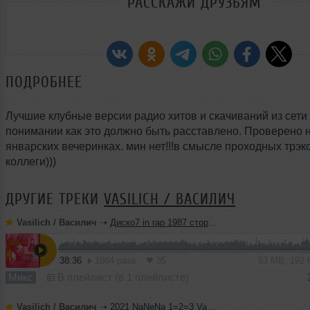
РАССКАЖИ ДРУЗЬЯМ
ПОДРОБНЕЕ
Лучшие клубные версии радио хитов и скачиваний из сети
понимании как это должно быть расставлено. Проверено 
январских вечеринках. мин нет!!!в смысле проходных трэко
коллеги)))
ДРУГИЕ ТРЕКИ
VASILICH / ВАСИЛИЧ
Vasilich / Василич
➝
Диско7 in rap 1987 сторона B
38:36
1084 раза
35
53 MB, 192
Микс
В плейлист (в 1 плейлисте)
Vasilich / Василич
➝
2021 NaNeNa 1=2=3 Vasylych Mart MegaMix