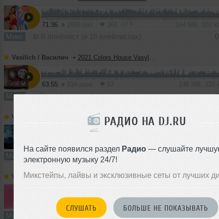
4
71:36
2955 раз
362
164 MB, 320 
Микс
В плейлист (в 16 плейлистах)
0
Vasilich / Василич
➝
2021 Colors House Vasylych Mix
63:55
934 раза
57
146 MB, 320
Микс
В плейлист (в 2 плейлистах)
0
Vasilich / Василич
➝
2021 Milk&Sugar Direct DJShmelb (Vasylych extended mix)
РАДИО НА DJ.RU
75:34
1060 раз
75
173 MB, 320
На сайте появился раздел
Радио
— слушайте лучшу
Микс
В плейлист (в 2 плейлистах)
16 
электронную музыку 24/7!
Микстейпы, лайвы и эксклюзивные сеты от лучших д
Vasilich / Василич
➝
2021 NewNaNeNa Vasylych Commercial Mix
89:48
1732 раза
224
206 MB, 320 
СЛУШАТЬ
БОЛЬШЕ НЕ ПОКАЗЫВАТЬ
Микс
В плейлист (в 10 плейлистах)
01 