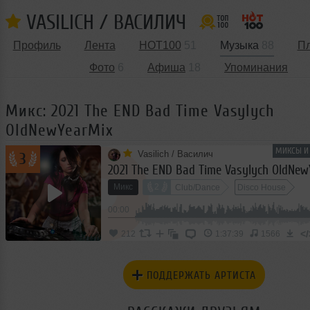
VASILICH / ВАСИЛИЧ
Профиль
Лента
HOT100
51
Музыка
88
П
Фото
6
Афиша
18
Упоминания
Микс: 2021 The END Bad Time Vasylych
OldNewYearMix
МИКСЫ И 
Vasilich / Василич
3
2021 The END Bad Time Vasylych OldNew
Микс
2
Club/Dance
Disco House
1
00:00
Deep House
</
212
1:37:39
1566
ПОДДЕРЖАТЬ АРТИСТА