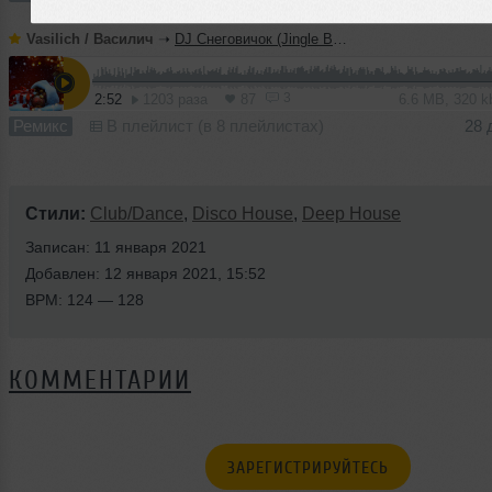
Vasilich / Василич
➝
DJ Снеговичок (Jingle Bells cover ) JD Vasylych & Vitalzon
3
2:52
1203 раза
87
6.6 MB, 320 
Ремикс
В плейлист (в 8 плейлистах)
28 
Стили:
Club/Dance
,
Disco House
,
Deep House
Записан: 11 января 2021
Добавлен: 12 января 2021, 15:52
BPM: 124 — 128
КОММЕНТАРИИ
ЗАРЕГИСТРИРУЙТЕСЬ