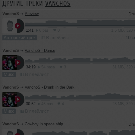
ДРУГИЕ ТРЕКИ
VANCHOS
VanchoS
➝
Preview
1:41
6 раз
0
1.5 MB, 320
Авторский трек
В плейлист
10 с
VanchoS
➝
VanchoS - Dance
34:19
54 раза
3
31 MB, 320
Микс
В плейлист
VanchoS
➝
VanchoS - Drunk in the Dark
30:52
45 раз
4
28 MB, 320
Микс
В плейлист
VanchoS
➝
Cowboy in space ship