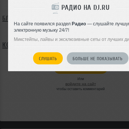
РАДИО НА DJ.RU
БЛОГ
На сайте появился раздел
Радио
— слушайте лучшу
электронную музыку 24/7!
Нет записей в блоге
Микстейпы, лайвы и эксклюзивные сеты от лучших д
КОММЕНТАРИИ
СЛУШАТЬ
БОЛЬШЕ НЕ ПОКАЗЫВАТЬ
ЗАРЕГИСТРИРУЙТЕСЬ
Или
войдите на сайт
чтобы оставить комментарий