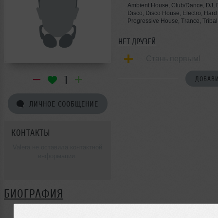
Ambient House, Club/Dance, DJ,
Disco, Disco House, Electro, Har
Progressive House, Trance, Triba
НЕТ ДРУЗЕЙ
Стань первым!
1
ДОБАВИ
ЛИЧНОЕ СООБЩЕНИЕ
КОНТАКТЫ
Valera не оставила контактной
информации.
БИОГРАФИЯ
Valera ещё не поделилась своей биографией