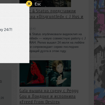
Esc
Chase & Status представили
клип на «Disgruntled» с J Hus и
IRAH
вчера в 13:42
у 24/7!
Chase & Status опубликовали видеоклип на
«Disgruntled» — новую совместную работу с J
Hus и IRAH. Релиз вышел 24 июля на лейбле
Warner и сопровождает серию последних
коллабораций дуэта в этом году.
s
Gala вышла на сцену с Peggy
Gou в Лондоне и исполнила
:26
«Freed From Desire»