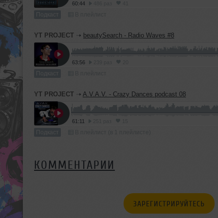
60:44
486 раз
41
Подкаст
В плейлист
YT PROJECT
➝
beautySearch - Radio Waves #8
63:56
239 раз
20
Подкаст
В плейлист
YT PROJECT
➝
A.V.A.V. - Crazy Dances podcast 08
61:11
251 раз
15
Подкаст
В плейлист (в 1 плейлисте)
КОММЕНТАРИИ
ЗАРЕГИСТРИРУЙТЕСЬ