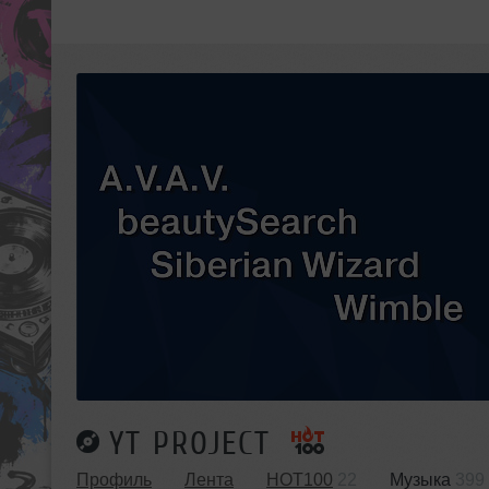
YT PROJECT
Профиль
Лента
HOT100
22
Музыка
399