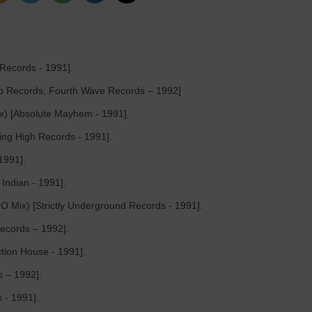
Records - 1991].
p Records, Fourth Wave Records – 1992]
ix) [Absolute Mayhem - 1991].
sing High Records - 1991].
 1991].
 Indian - 1991].
 Mix) [Strictly Underground Records - 1991].
Records – 1992].
tion House - 1991].
s – 1992].
 - 1991].