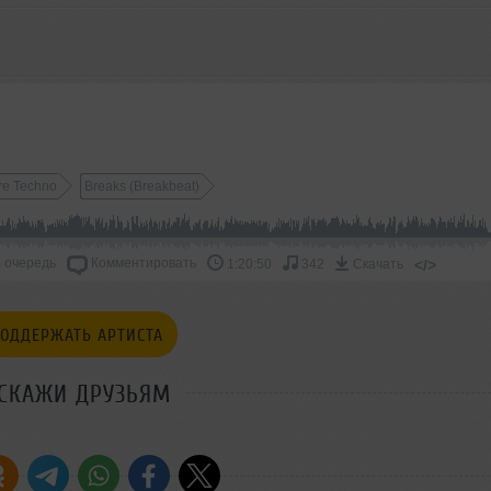
re Techno
Breaks (Breakbeat)
 очередь
Комментировать
</>
1:20:50
342
Скачать
ОДДЕРЖАТЬ АРТИСТА
СКАЖИ ДРУЗЬЯМ