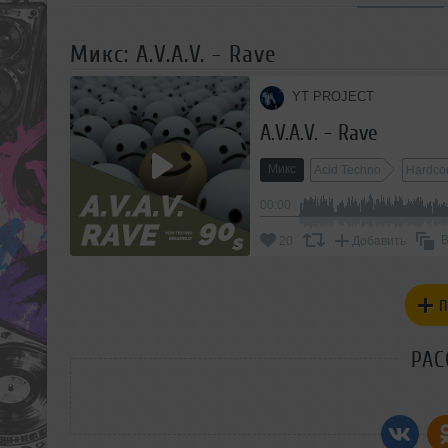
Микс: A.V.A.V. - Rave
YT PROJECT
A.V.A.V. - Rave
Микс
Acid Techno
Hardco
00:00
В
20
Добавить
П
РАС