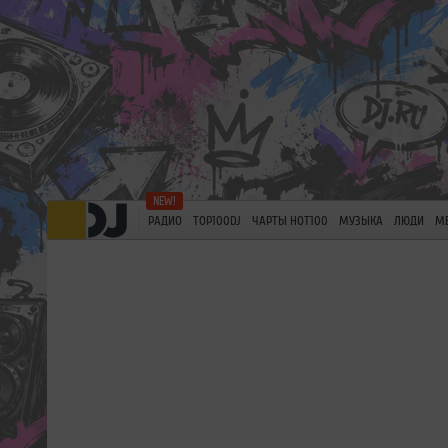
РАДИО
TOP100DJ
ЧАРТЫ HOT100
МУЗЫКА
ЛЮДИ
М