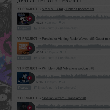
ДРУГИЕ ТРЕКИ
YT PROJECT
YT PROJECT
➝
A.V.A.V. - Crazy Dances podcast 09
61:24
255 раз
20
Подкаст
В плейлист (в 2 плейлистах)
YT PROJECT
➝
Paralictika-Visiting Radio Waves #03 Guest mi
63:14
193 раза
17
Подкаст
В плейлист (в 1 плейлисте)
YT PROJECT
➝
Wimble - D&B Vibrations podcast #8
58:05
239 раз
24
Подкаст
В плейлист (в 1 плейлисте)
YT PROJECT
➝
Siberian Wizard - Translator #8