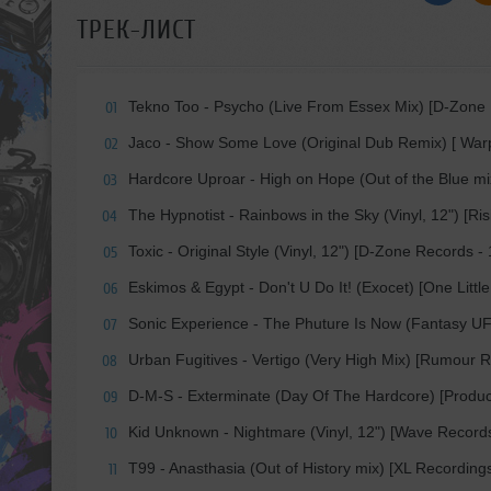
ТРЕК-ЛИСТ
Tekno Too - Psycho (Live From Essex Mix) [D-Zone 
01
Jaco - Show Some Love (Original Dub Remix) [ War
02
Hardcore Uproar - High on Hope (Out of the Blue m
03
The Hypnotist - Rainbows in the Sky (Vinyl, 12") [Ri
04
Toxic - Original Style (Vinyl, 12") [D-Zone Records -
05
Eskimos & Egypt - Don't U Do It! (Exocet) [One Little
06
Sonic Experience - The Phuture Is Now (Fantasy UFO
07
Urban Fugitives - Vertigo (Very High Mix) [Rumour 
08
D-M-S - Exterminate (Day Of The Hardcore) [Produc
09
Kid Unknown - Nightmare (Vinyl, 12") [Wave Record
10
T99 - Anasthasia (Out of History mix) [XL Recordings
11