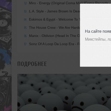
Miro - Energy (Original Coma Mix) [Coma Records -
12
L.A. Style - James Brown Is Dead (Original Mix) [Bo
13
Eskimos & Egypt - Welcome To The Future Parts 1&2
14
The House Crew - We Are Hardcore (Vinyl, 12") [Pr
15
На сайте поя
Manix - Oblivion (Head In The Clouds) (Vinyl, 12") [
16
Микстейпы, л
Sonz Of A Loop Da Loop Era - Further Out (The Far
17
ПОДРОБНЕЕ