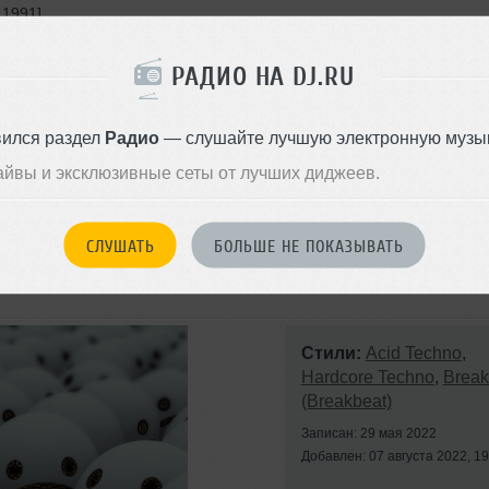
 1991].
unce Records - 1991].
РАДИО НА DJ.RU
 (Dhax Fyuw4cher) [One Little Indian – 1992].
oduction House – 1992].
вился раздел
Радио
— слушайте лучшую электронную музык
Animalized – 1992].
айвы и эксклюзивные сеты от лучших диджеев.
 Out Remix) [Suburban Base Records - 1991].
СЛУШАТЬ
БОЛЬШЕ НЕ ПОКАЗЫВАТЬ
Стили:
Acid Techno
,
Hardcore Techno
,
Break
(Breakbeat)
Записан: 29 мая 2022
Добавлен: 07 августа 2022, 19