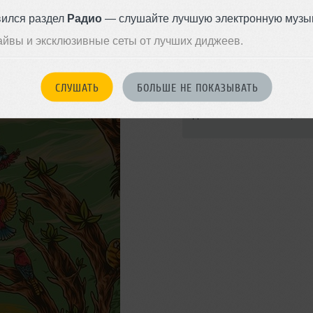
вился раздел
Радио
— слушайте лучшую электронную музык
айвы и эксклюзивные сеты от лучших диджеев.
Стили:
House
,
Downte
Indie Electronic
СЛУШАТЬ
БОЛЬШЕ НЕ ПОКАЗЫВАТЬ
Записан: 24 июня 2022
Добавлен: 12 июля 2022, 07:2