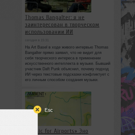
Thomas Bangalter: я не
заинтересован в творческом
использовании ИИ
сегодня в 15:31
На Art Basel в ходе живого интервью Thomas
Bangalter прямо заявил, что не видит для
себя творческого интереса в применении
искусственного интеллекта в музыке. Бывший
участник Daft Punk объяснил, почему подход
ИИ через текстовые подсказки конфликтует с
его личным способом создания музыки.
Esc
«Music for Airports» Эно