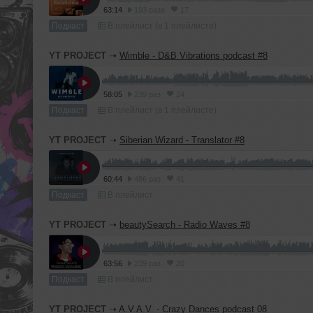
63:14
193 раза
17
Подкаст
В плейлист (в 1 плейлисте)
YT PROJECT
➝
Wimble - D&B Vibrations podcast #8
58:05
239 раз
24
Подкаст
В плейлист (в 1 плейлисте)
YT PROJECT
➝
Siberian Wizard - Translator #8
60:44
486 раз
41
Подкаст
В плейлист
YT PROJECT
➝
beautySearch - Radio Waves #8
63:56
239 раз
20
Подкаст
В плейлист
YT PROJECT
➝
A.V.A.V. - Crazy Dances podcast 08