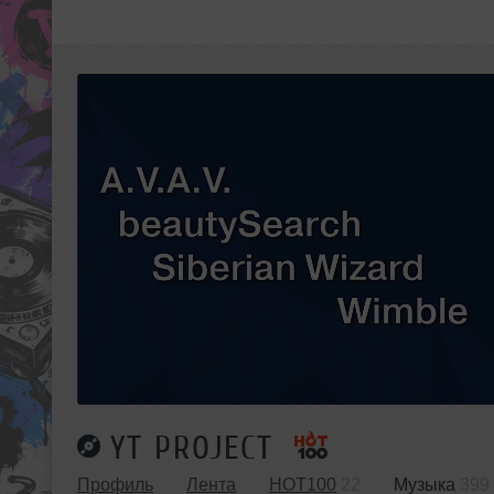
YT PROJECT
Профиль
Лента
HOT100
22
Музыка
399