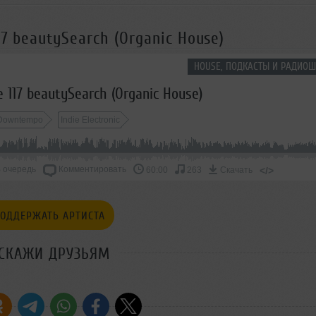
17 beautySearch (Organic House)
HOUSE, ПОДКАСТЫ И РАДИОШ
e 117 beautySearch (Organic House)
Downtempo
Indie Electronic
 очередь
Комментировать
</>
60:00
263
Скачать
ОДДЕРЖАТЬ АРТИСТА
СКАЖИ ДРУЗЬЯМ