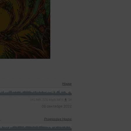
House
141 MB, 320 kbps MP3
38
08 сентября 2022
x
Progressive House