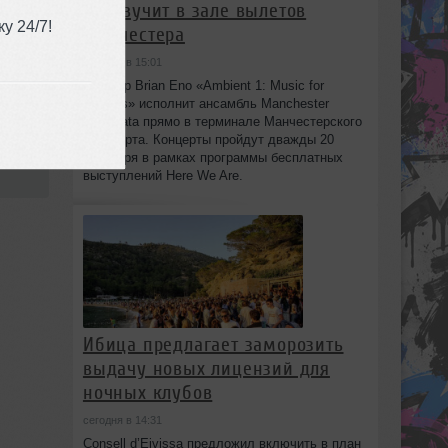
прозвучит в зале вылетов
у 24/7!
Манчестера
сегодня в 15:01
Шедевр Brian Eno «Ambient 1: Music for
mpo
,
Airports» исполнит ансамбль Manchester
Camerata прямо в терминале Манчестерского
аэропорта. Концерты пройдут дважды 20
сентября в рамках программы бесплатных
2
выступлений Here We Are.
Ибица предлагает заморозить
выдачу новых лицензий для
ночных клубов
сегодня в 14:31
Consell d’Eivissa предложил включить в план