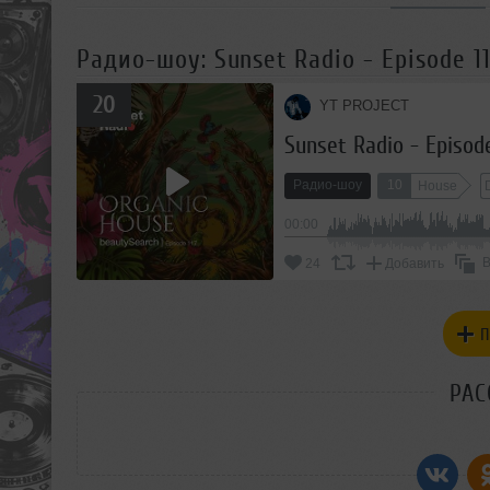
Радио-шоу: Sunset Radio - Episode 1
20
YT PROJECT
Sunset Radio - Episod
Радио-шоу
10
House
00:00
В
24
Добавить
П
РАС