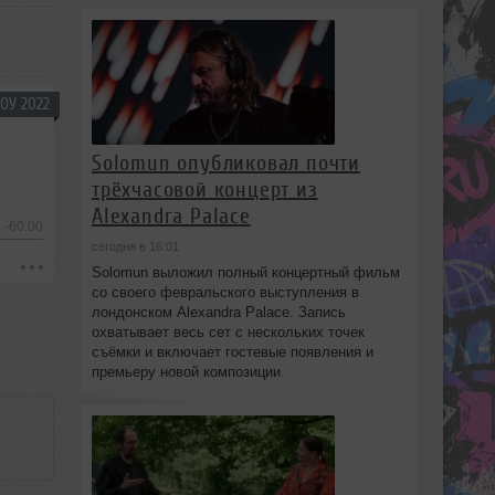
ОУ 2022
Solomun опубликовал почти
трёхчасовой концерт из
Alexandra Palace
-60:00
сегодня в 16:01
Solomun выложил полный концертный фильм
со своего февральского выступления в
лондонском Alexandra Palace. Запись
охватывает весь сет с нескольких точек
съёмки и включает гостевые появления и
премьеру новой композиции.