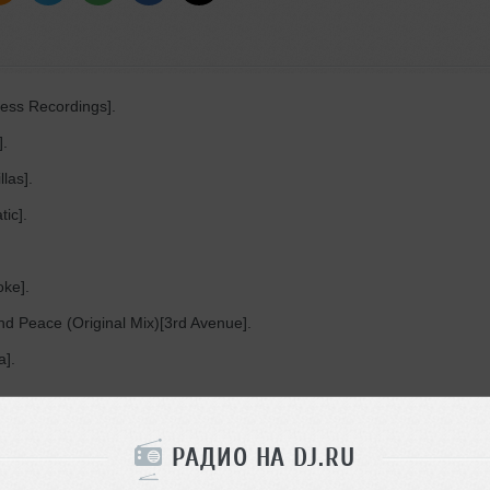
ess Recordings].
].
las].
ic].
ke].
d Peace (Original Mix)[3rd Avenue].
a].
РАДИО НА DJ.RU