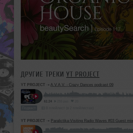
ДРУГИЕ ТРЕКИ
YT PROJECT
YT PROJECT
➝
A.V.A.V. - Crazy Dances podcast 09
61:24
255 раз
20
Подкаст
В плейлист (в 2 плейлистах)
YT PROJECT
➝
Paralictika-Visiting Radio Waves #03 Guest mi