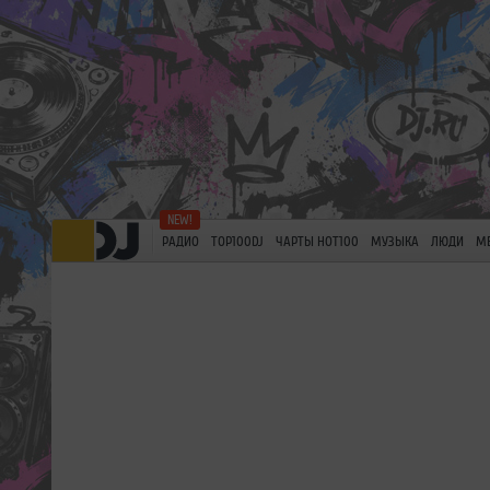
РАДИО
TOP100DJ
ЧАРТЫ HOT100
МУЗЫКА
ЛЮДИ
М