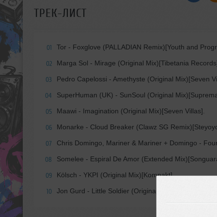
ТРЕК-ЛИСТ
Tor - Foxglove (PALLADIAN Remix)[Youth and Progr
01
Marga Sol - Mirage (Original Mix)[Tibetania Records
02
Pedro Capelossi - Amethyste (Original Mix)[Seven Vil
03
SuperHuman (UK) - SunSoul (Original Mix)[Supremat
04
Maawi - Imagination (Original Mix)[Seven Villas].
05
Monarke - Cloud Breaker (Clawz SG Remix)[Steyoyo
06
Chris Domingo, Mariner & Mariner + Domingo - Foun
07
Somelee - Espiral De Amor (Extended Mix)[Songuar
08
Kölsch - YKPI (Original Mix)[Kompakt].
09
Jon Gurd - Little Soldier (Original Mix)[Anjunadeep].
10