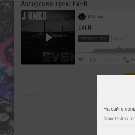
Авторский трек: EVEN
DJUmko
EVEN
Авторский трек
House
00:00
В 
2
Добавить
П
РАС
На сайте поя
Микстейпы, л