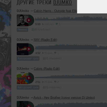
ДРУГИЕ ТРЕКИ
DJUMKO
DJUmko
➝
Calvin Harris - Outside feat Ellie Goulding (Dj Umko 
5:00
148 раз
5
Ремикс
В плейлист
DJUmko
➝
RAY (Radio Edit)
4:52
50 раз
1
Авторский трек
В плейлист
DJUmko
➝
Colors (Radio Edit)
2:51
26 раз
2
Авторский трек
В плейлист
DJUmko
➝
Avicii - Hey Brother (cover version Dj Umko)