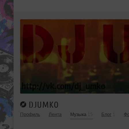
DJUMKO
Профиль
Лента
Музыка
15
Блог
1
Ф