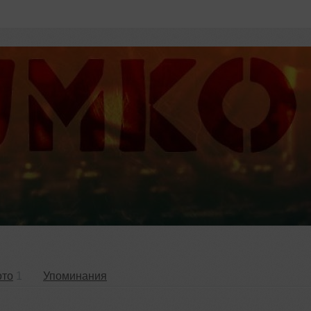
ото
1
Упоминания