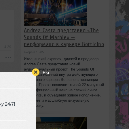
Andrea Casta представил «The
Sounds Of Marble» —
перформанс в карьере Botticino
-4:29
вчера в 15:05
Итальянский скрипач, диджей и продюсер
Andrea Casta представил новый
аудиовизуальный проект The Sounds Of
Esc
Marble, записанный внутри действующего
мраморного карьера Botticino в провинции
Brescia. Проект включает живой 22‑минутный
сет и официальный клип на свежий сингл
Fragments, и объединил живое исполнение,
диджеинг и масштабную визуальную
у 24/7!
постановку.