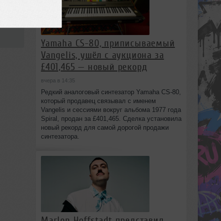
10:28
Yamaha CS-80, приписываемый
Vangelis, ушёл с аукциона за
£401,465 — новый рекорд
вчера в 14:35
Редкий аналоговый синтезатор Yamaha CS-80,
который продавец связывал с именем
Vangelis и сессиями вокруг альбома 1977 года
Spiral, продан за £401,465. Сделка установила
новый рекорд для самой дорогой продажи
синтезатора.
Marlon Hoffstadt представил