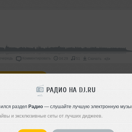
очередь
Комментировать
</>
04:29
51
Скачать
ОДДЕРЖАТЬ АРТИСТА
РАДИО НА DJ.RU
СКАЖИ ДРУЗЬЯМ
вился раздел
Радио
— слушайте лучшую электронную музык
айвы и эксклюзивные сеты от лучших диджеев.
Стиль:
House