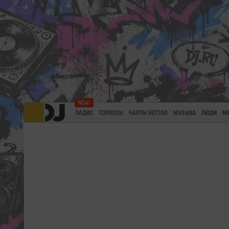
РАДИО
TOP100DJ
ЧАРТЫ HOT100
МУЗЫКА
ЛЮДИ
М