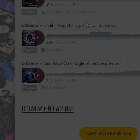
4:19
108 раз
10
Ремикс
В плейлист (в 2 плейлистах)
DJUmko
➝
Zedd - Stay The Night (Dj Umko remix).
4:00
50 раз
1
Ремикс
В плейлист
DJUmko
➝
Star Wars OST - Light of the Force (remix)
2:11
62 раза
5
Ремикс
В плейлист
КОММЕНТАРИИ
ЗАРЕГИСТРИРУЙТЕСЬ