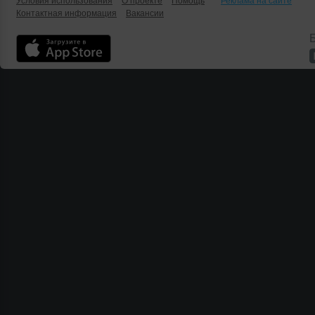
Условия использования
О проекте
Помощь
Реклама на сайте
Контактная информация
Вакансии
Б