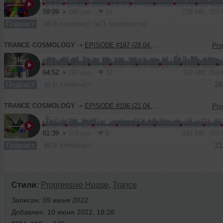
59:09
248 раз
16
138 MB, 320
Подкаст
В плейлист (в 1 плейлисте)
TRANCE COSMOLOGY
➝
EPISODE #197 (28.04.2023)
64:52
197 раз
10
120 MB, 256
Подкаст
В плейлист
28
TRANCE COSMOLOGY
➝
EPISODE #196 (21.04.2023)
61:39
179 раз
6
142 MB, 320
Подкаст
В плейлист
21
Стили:
Progressive House
,
Trance
Записан: 09 июня 2022
Добавлен: 10 июня 2022, 18:28