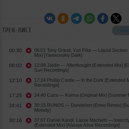
ТРЕК-ЛИСТ
СКАЧА
00:30
06:01 Tony Grand, Yuri Pike
— Liquid Section
Mix) [Yavorovskiy Dark]
06:02
12:09 Jardin
— Afterthought (Extended Mix) [Ell
Sun Recordings]
12:10
17:24 Phillip Castle
— In the Dark (Extended M
Recordings]
17:25
24:40 Caira
— Karma (Original Mix) [Summer 
24:41
30:15 RUNOS
— Dandelion (Emro Remix) [
Melody]
30:16
37:07 Daniel Kandi, Lasse Macbeth
— Intercit
(Extended Mix) [Always Alive Recordings]