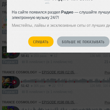
ДРУГИЕ ТРЕКИ
TRANCE COSMOLOGY
На сайте появился раздел
Радио
— слушайте лучшу
TRANCE COSMOLOGY
➝
EPISODE #201 (04.11.2023)
электронную музыку 24/7!
Микстейпы, лайвы и эксклюзивные сеты от лучших д
56:19
322 раза
14
131 MB, 320
Подкаст
В плейлист (в 1 плейлисте)
04
СЛУШАТЬ
БОЛЬШЕ НЕ ПОКАЗЫВАТЬ
TRANCE COSMOLOGY
➝
EPISODE #200 (21.10.2023)
58:41
203 раза
12
136 MB, 320
Подкаст
В плейлист (в 1 плейлисте)
21 
TRANCE COSMOLOGY
➝
EPISODE #199 (12.05.2023)
2
51:42
305 раз
22
120 MB, 320
Подкаст
В плейлист (в 1 плейлисте)
TRANCE COSMOLOGY
➝
EPISODE #198 (06.05.2023)