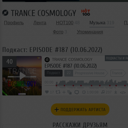
TRANCE COSMOLOGY
Профиль
Лента
HOT100
48
Музыка
319
П
Фото
3
Упоминания
Подкаст: EPISODE #187 (10.06.2022)
ПОДКАСТЫ И Р
TRANCE COSMOLOGY
40
EPISODE #187 (10.06.2022)
Подкаст
22
Progressive House
Trance
00:00
</>
17
1:00:08
237
ПОДДЕРЖАТЬ АРТИСТА
РАССКАЖИ ДРУЗЬЯМ