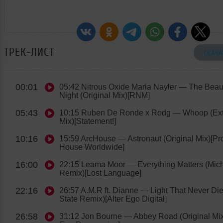
ТРЕК-ЛИСТ
СКАЧА
00:01
05:42 Nitrous Oxide Maria Nayler
— The Beaut
Night (Original Mix)[RNM]
05:43
10:15 Ruben De Ronde x Rodg
— Whoop (Ex
Mix)[Statement!]
10:16
15:59 ArcHouse
— Astronaut (Original Mix)[Pr
House Worldwide]
16:00
22:15 Leama Moor
— Everything Matters (Mic
Remix)[Lost Language]
22:16
26:57 A.M.R ft. Dianne
— Light That Never Di
State Remix)[Alter Ego Digital]
26:58
31:12 Jon Bourne
— Abbey Road (Original Mix)