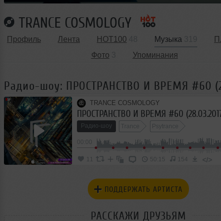
TRANCE COSMOLOGY
Профиль
Лента
HOT100
48
Музыка
319
П
Фото
3
Упоминания
Радио-шоу: ПРОСТРАНСТВО И ВРЕМЯ #60 (28
TRANCE COSMOLOGY
ПРОСТРАНСТВО И ВРЕМЯ #60 (28.03.201
Радио-шоу
Trance
Psytrance
00:00
</>
11
50:15
154
ПОДДЕРЖАТЬ АРТИСТА
РАССКАЖИ ДРУЗЬЯМ