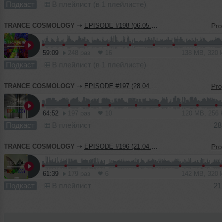
Подкаст
В плейлист (в 1 плейлисте)
TRANCE COSMOLOGY
➝
EPISODE #198 (06.05.2023)
59:09
248 раз
16
138 MB, 320
Подкаст
В плейлист (в 1 плейлисте)
TRANCE COSMOLOGY
➝
EPISODE #197 (28.04.2023)
64:52
197 раз
10
120 MB, 256
Подкаст
В плейлист
28
TRANCE COSMOLOGY
➝
EPISODE #196 (21.04.2023)
61:39
179 раз
6
142 MB, 320
Подкаст
В плейлист
21