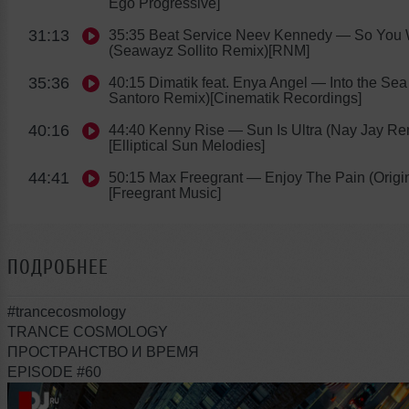
Ego Progressive]
31:13
35:35 Beat Service Neev Kennedy
— So You 
(Seawayz Sollito Remix)[RNM]
35:36
40:15 Dimatik feat. Enya Angel
— Into the Sea
Santoro Remix)[Cinematik Recordings]
40:16
44:40 Kenny Rise
— Sun Is Ultra (Nay Jay Re
[Elliptical Sun Melodies]
44:41
50:15 Max Freegrant
— Enjoy The Pain (Origin
[Freegrant Music]
ПОДРОБНЕЕ
#trancecosmology
TRANCE COSMOLOGY
ПРОСТРАНСТВО И ВРЕМЯ
EPISODE #60