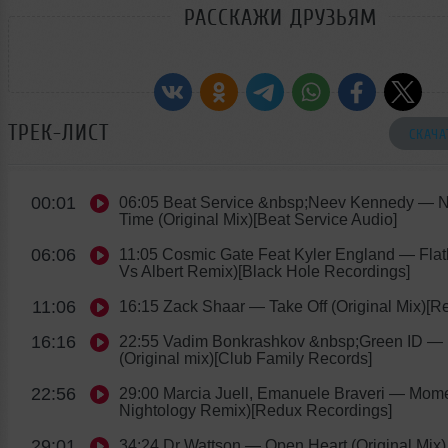
РАССКАЖИ ДРУЗЬЯМ
ТРЕК-ЛИСТ
СКАЧА
00:01
06:05 Beat Service &nbsp;Neev Kennedy
— No
Time (Original Mix)[Beat Service Audio]
06:06
11:05 Cosmic Gate Feat Kyler England
— Flat
Vs Albert Remix)[Black Hole Recordings]
11:06
16:15 Zack Shaar
— Take Off (Original Mix)[R
16:16
22:55 Vadim Bonkrashkov &nbsp;Green ID
— 
(Original mix)[Club Family Records]
22:56
29:00 Marcia Juell, Emanuele Braveri
— Momen
Nightology Remix)[Redux Recordings]
29:01
34:24 Dr Wattson
— Open Heart (Original Mix)