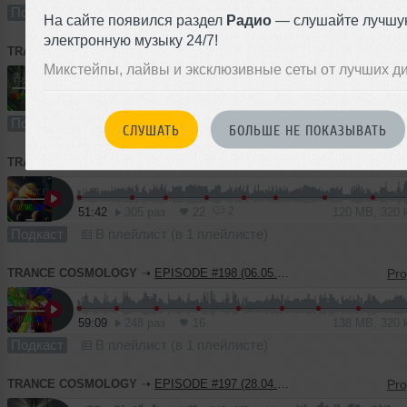
Подкаст
В плейлист (в 1 плейлисте)
04
На сайте появился раздел
Радио
— слушайте лучшу
электронную музыку 24/7!
TRANCE COSMOLOGY
➝
EPISODE #200 (21.10.2023)
Микстейпы, лайвы и эксклюзивные сеты от лучших д
58:41
203 раза
12
136 MB, 320
Подкаст
В плейлист (в 1 плейлисте)
21 
СЛУШАТЬ
БОЛЬШЕ НЕ ПОКАЗЫВАТЬ
TRANCE COSMOLOGY
➝
EPISODE #199 (12.05.2023)
2
51:42
305 раз
22
120 MB, 320
Подкаст
В плейлист (в 1 плейлисте)
TRANCE COSMOLOGY
➝
EPISODE #198 (06.05.2023)
59:09
248 раз
16
138 MB, 320
Подкаст
В плейлист (в 1 плейлисте)
TRANCE COSMOLOGY
➝
EPISODE #197 (28.04.2023)