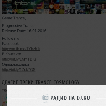
Genre:Trance,
Progressive Trance,
Release Date: 16-01-2016
Follow me:
Facebook
http://on.fb.me/1Ybzh1t
В Контакте
http://bit.ly/1MYTBKj
Одноклассники
http://bit.ly/1Zck7GS
ДРУГИЕ ТРЕКИ
TRANCE COSMOLOGY
TRANCE COSMOLOGY
➝
EPISODE #201 (04.11.2023)
РАДИО НА DJ.RU
56:19
322 раза
14
131 MB, 320