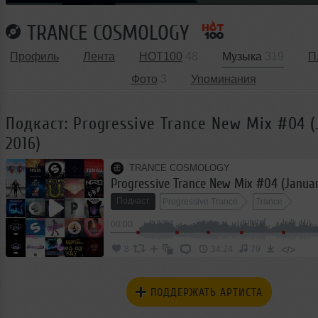
TRANCE COSMOLOGY
Профиль
Лента
HOT100
48
Музыка
319
П
Фото
3
Упоминания
Подкаст: Progressive Trance New Mix #04 (
2016)
TRANCE COSMOLOGY
Progressive Trance New Mix #04 (Januar
Подкаст
Progressive Trance
Trance
00:00
</>
8
34:24
79
ПОДДЕРЖАТЬ АРТИСТА