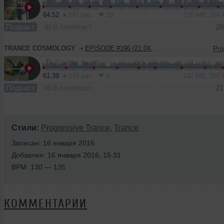
64:52
197 раз
10
120 MB, 256
Подкаст
В плейлист
28
TRANCE COSMOLOGY
➝
EPISODE #196 (21.04.2023)
61:39
179 раз
6
142 MB, 320
Подкаст
В плейлист
21
Стили:
Progressive Trance
,
Trance
Записан: 16 января 2016
Добавлен: 16 января 2016, 15:31
BPM: 130 — 135
КОММЕНТАРИИ