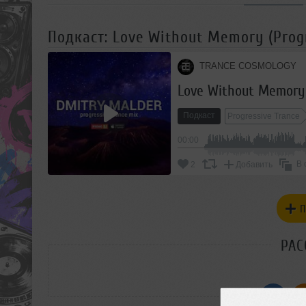
Подкаст: Love Without Memory (Progr
TRANCE COSMOLOGY
Love Without Memory (
Подкаст
Progressive Trance
00:00
В 
2
Добавить
П
РАС