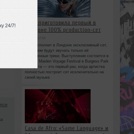
HAAi приготовила первый в
у 24/7!
Лондоне 100% production‑сет
вчера в 17:54
HAAi исполнит в Лондоне эксклюзивный сет,
в котором будут звучать только её
собственные треки. Выступление состоится в
рамках Maiden Voyage Festival в Burgess Park
8 августа — это первый раз, когда артистка
полностью построит сет исключительно на
своей музыке.
ance
54
Casa de Afro: «Same Language» и