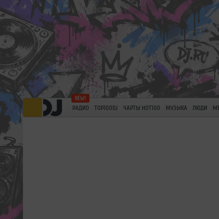
РАДИО
TOP100DJ
ЧАРТЫ HOT100
МУЗЫКА
ЛЮДИ
М