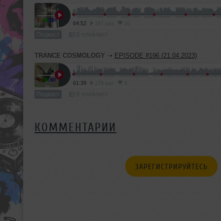
64:52
197 раз
10
Подкаст
В плейлист
TRANCE COSMOLOGY
➝
EPISODE #196 (21.04.2023)
61:39
179 раз
6
Подкаст
В плейлист
КОММЕНТАРИИ
ЗАРЕГИСТРИРУЙТЕСЬ