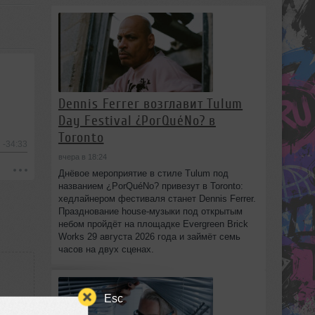
Dennis Ferrer возглавит Tulum
Day Festival ¿PorQuéNo? в
Toronto
-34:33
вчера в 18:24
Днёвое мероприятие в стиле Tulum под
названием ¿PorQuéNo? привезут в Toronto:
хедлайнером фестиваля станет Dennis Ferrer.
Празднование house-музыки под открытым
небом пройдёт на площадке Evergreen Brick
Works 29 августа 2026 года и займёт семь
часов на двух сценах.
Esc