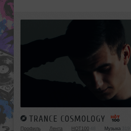
TRANCE COSMOLOGY
Профиль
Лента
HOT100
48
Музыка
319