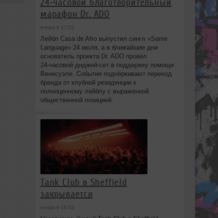
24‑часовой благотворительный
марафон Dr. ADO
вчера в 17:01
Лейбл Casa de Afro выпустил сингл «Same
Language» 24 июля, а в ближайшие дни
основатель проекта Dr. ADO провёл
24‑часовой диджей‑сет в поддержку помощи
Венесуэле. События подчёркивают переход
бренда от клубной резиденции к
полноценному лейблу с выраженной
общественной позицией.
Tank Club в Sheffield
закрывается
вчера в 16:53