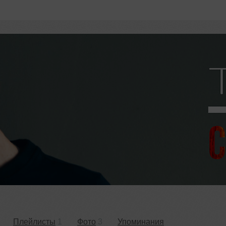
Плейлисты
1
Фото
3
Упоминания