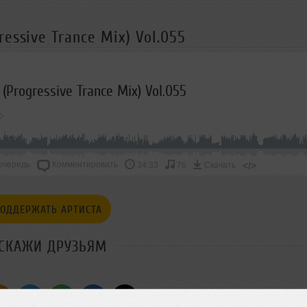
essive Trance Mix) Vol.055
Progressive Trance Mix) Vol.055
очередь
Комментировать
</>
34:33
76
Скачать
ОДДЕРЖАТЬ АРТИСТА
СКАЖИ ДРУЗЬЯМ