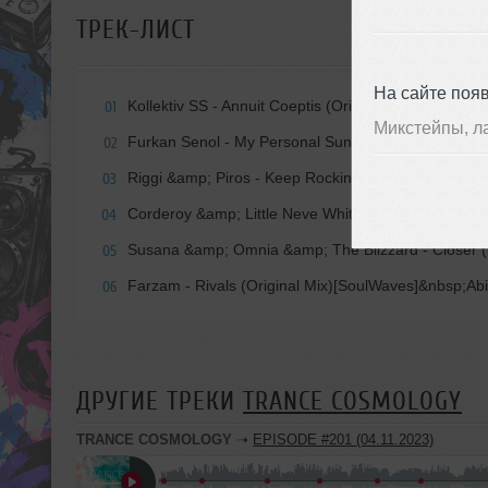
ТРЕК-ЛИСТ
На сайте поя
Kollektiv SS - Annuit Coeptis (Original Mix)[Divine
01
Микстейпы, л
Furkan Senol - My Personal Sunrise (Original Mix)[El
02
Riggi &amp; Piros - Keep Rockin (Original Mix)[A
03
Corderoy &amp; Little Neve White - Run Into The 
04
Susana &amp; Omnia &amp; The Blizzard - Closer (
05
Farzam - Rivals (Original Mix)[SoulWaves]&nbsp;Ab
06
ДРУГИЕ ТРЕКИ
TRANCE COSMOLOGY
TRANCE COSMOLOGY
➝
EPISODE #201 (04.11.2023)