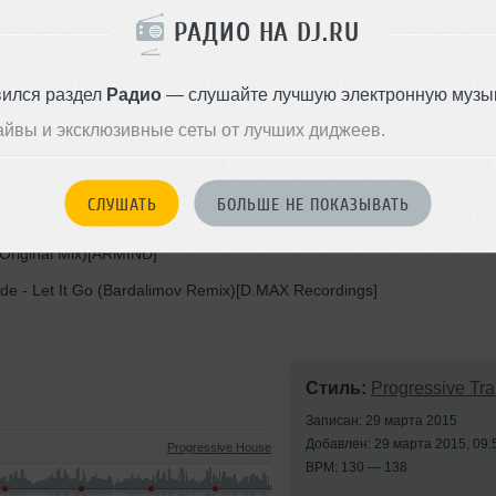
РАДИО НА DJ.RU
вился раздел
Радио
— слушайте лучшую электронную музык
 Techno Records]&nbsp;
айвы и эксклюзивные сеты от лучших диджеев.
liptical Sun Recordings]
RMADA]&nbsp;
СЛУШАТЬ
БОЛЬШЕ НЕ ПОКАЗЫВАТЬ
Sun (Tangle &amp; Mateusz Remix)[High Contrast Recordings]&nbsp;
Original Mix)[ARMIND]
ide - Let It Go (Bardalimov Remix)[D.MAX Recordings]
Стиль:
Progressive Tr
Записан: 29 марта 2015
Добавлен: 29 марта 2015, 09:
Progressive House
BPM: 130 — 138