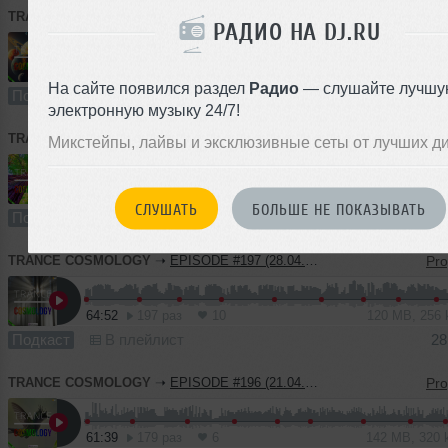
TRANCE COSMOLOGY
➝
EPISODE #199 (12.05.2023)
РАДИО НА DJ.RU
2
51:42
305 раз
22
120 MB, 320
На сайте появился раздел
Радио
— слушайте лучшу
Подкаст
В плейлист (в 1 плейлисте)
электронную музыку 24/7!
TRANCE COSMOLOGY
➝
EPISODE #198 (06.05.2023)
Микстейпы, лайвы и эксклюзивные сеты от лучших д
59:09
248 раз
16
138 MB, 320
СЛУШАТЬ
БОЛЬШЕ НЕ ПОКАЗЫВАТЬ
Подкаст
В плейлист (в 1 плейлисте)
TRANCE COSMOLOGY
➝
EPISODE #197 (28.04.2023)
64:52
197 раз
10
120 MB, 256
Подкаст
В плейлист
28
TRANCE COSMOLOGY
➝
EPISODE #196 (21.04.2023)
61:39
179 раз
6
142 MB, 320