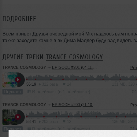
ПОДРОБНЕЕ
Всем привет Друзья очередной мой Mix надеюсь вам понр
также заходите камне в вк Дима Малдер буду рад видеть в
ДРУГИЕ ТРЕКИ
TRANCE COSMOLOGY
TRANCE COSMOLOGY
➝
EPISODE #201 (04.11.2023)
56:19
322 раза
14
131 MB, 320
Подкаст
В плейлист (в 1 плейлисте)
04
TRANCE COSMOLOGY
➝
EPISODE #200 (21.10.2023)
58:41
203 раза
12
136 MB, 320
Подкаст
В плейлист (в 1 плейлисте)
21 