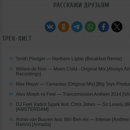
РАССКАЖИ ДРУЗЬЯМ
ТРЕК-ЛИСТ
Smith Pledger
— Northern Lights (Breakfast Remix)
01
Willem de Roo
— Moon Child - Original Mix [Always Al
02
Recordings]
Max Meyer
— Yamantau (Original Mix) [Big Toys Produc
03
Alex Morph vs Feel
— Trancemission Anthem 2014 [VA
04
DJ Feel Vadim Spark feat. Chris Jones
— So Lonely (I
05
[AMSTERDAM]
Armin van Buuren feat. Miri Ben-Ari
— Intense (Andrew
06
Remix) [Armada]