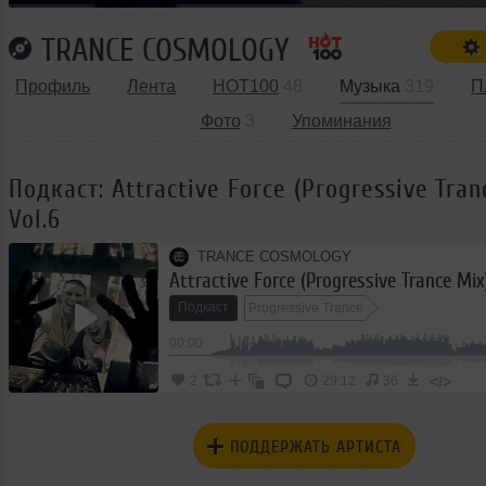
TRANCE COSMOLOGY
Профиль
Лента
HOT100
48
Музыка
319
П
Фото
3
Упоминания
Подкаст: Attractive Force (Progressive Tran
Vol.6
TRANCE COSMOLOGY
Attractive Force (Progressive Trance Mix)
Подкаст
Progressive Trance
00:00
</>
2
29:12
36
ПОДДЕРЖАТЬ АРТИСТА