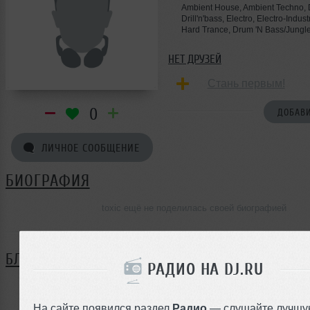
Ambient House, Ambient Techno, D
Drill'n'bass, Electro, Electro-Indus
Hard Trance, Drum 'N Bass/Jungl
НЕТ ДРУЗЕЙ
Стань первым!
0
ДОБАВИ
ЛИЧНОЕ СООБЩЕНИЕ
БИОГРАФИЯ
toxic ещё не поделилась своей биографией
БЛОГ
РАДИО НА DJ.RU
Нет записей в блоге
На сайте появился раздел
Радио
— слушайте лучшу