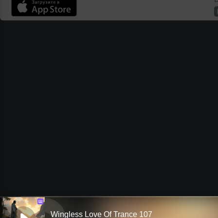
Ш
Wingless Love Of Trance 107