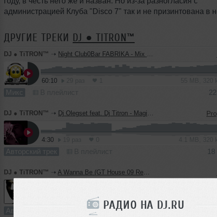
году, в честь него же и назван. Но из-за разногласия с
администрацией Клуба "Disco 7" так и не призинтована в н
ДРУГИЕ ТРЕКИ
DJ ● TITRON™
DJ ● TiTRON™
➝
Night Club0Bar FABRIKA - Mix By Dj Titron (Stereo Соседи Pro.) - Halloween 2010 (30.10.10) @ Dark Night
60:10
29 раз
1
55 MB, 320
Микс
В плейлист
22
DJ ● TiTRON™
➝
Dj Olegset feat. Dj Titron - Magic (Original Mix)
4:30
19 раз
0
4.1 MB, 320
Авторский трек
В плейлист
18
DJ ● TiTRON™
➝
A Wanna Be (GT House 09 Remix)
4:58
18 раз
0
4.6 MB, 128
РАДИО НА DJ.RU
Авторский трек
В плейлист
25 