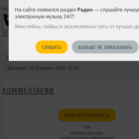
DJ ● TiTRON™
На сайте появился раздел
➝
Ooo An (Disco House Mix)
Радио
— слушайте лучшу
электронную музыку 24/7!
Микстейпы, лайвы и эксклюзивные сеты от лучших д
4:30
47 раз
1
4.1 MB, 128
Авторский трек
В плейлист
25 
СЛУШАТЬ
БОЛЬШЕ НЕ ПОКАЗЫВАТЬ
Стиль:
Electroclash
Добавлен: 25 февраля 2010, 11:02
КОММЕНТАРИИ
ЗАРЕГИСТРИРУЙТЕСЬ
Или
войдите на сайт
чтобы оставить комментарий