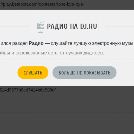
play.beatport.com/contests/rone-bye-bye-
РАДИО НА DJ.RU
вился раздел
Радио
— слушайте лучшую электронную музык
28 августа 
айвы и эксклюзивные сеты от лучших диджеев.
Minimal 
15 MB, 320 kbps MP
СЛУШАТЬ
БОЛЬШЕ НЕ ПОКАЗЫВАТЬ
28 августа
ula/514d9577b8ed7414b6c988df