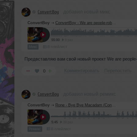
ConvertBoy
добавил новый микс
ConvertBoy
➝
ConvertBoy - We are people-robots episode #001
55:00
9 раз
Микс
В плейлист
Предвставляю вам свой новый проект We are people-
Комментировать
Перепостить
0
ConvertBoy
добавил новый ремикс
ConvertBoy
➝
Rone - Bye Bye Macadam (ConvertBoy Remix)
5:45
39 раз
Ремикс
В плейлист