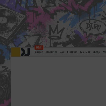
РАДИО
TOP100DJ
ЧАРТЫ HOT100
МУЗЫКА
ЛЮДИ
М