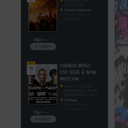
Romeo
,
Ivan Spell
,
Кефир
,
Renat
Репино Ленинское
Россия, Санкт-
Петербург,
Ленинградская обл, п.
Ленинское, ул.
Советская 171
Идут —
4
Я ПОЙДУ
сен
SUANDA MUSIC
19
550 HERE & NOW
сб
MOSCOW
Sean Tyas
,
Eximinds
,
Roman Messer
,
Aimoon
,
Alexander Spark
,
Sergey
Salekhov
,
Georgio Safo
,
Свобода
AlexSo
,
Tim Air
Россия, Москва,
Ленинградский
Идут —
2
проспект, 47с19
Я ПОЙДУ