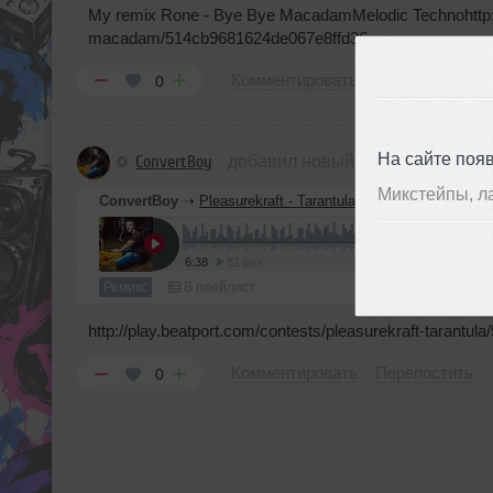
My remix Rone - Bye Bye MacadamMelodic Technohttp://
macadam/514cb9681624de067e8ffd36
Комментировать
Перепостить
0
На сайте поя
ConvertBoy
добавил новый ремикс
Микстейпы, л
ConvertBoy
➝
Pleasurekraft - Tarantula (ConvertBoy Remix)
6:38
81 раз
Ремикс
В плейлист
http://play.beatport.com/contests/pleasurekraft-tarant
Комментировать
Перепостить
0