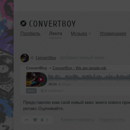
CONVERTBOY
Профиль
Лента
Музыка
4
Упоминания
ConvertBoy
добавил новый микс
ConvertBoy
➝
ConvertBoy - We are people-robots episode #002
60:24
12 раз
Микс
В плейлист
Представляю вам свой новый микс моего нового прое
релакс.Оценивайте.
Комментировать
Перепостить
0