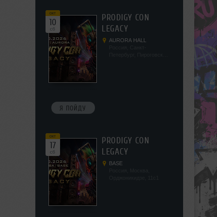
окт
PRODIGY CON
10
LEGACY
сб
AURORA HALL
Россия, Санкт-
Петербург, Пироговская
наб, 5/2
Я ПОЙДУ
окт
PRODIGY CON
17
LEGACY
сб
BASE
Россия, Москва,
Орджоникидзе, 11с1