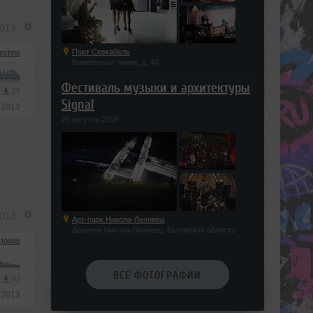
2013
Порт Севкабель
echno
Кожевенная линия, д. 40
Фестиваль музыки и архитектуры
3
28
Signal
 2013
29 августа 2018
2013
Арт-парк Никола-Ленивец
Деревня Никола-Ленивец, Калужская область
House
ВСЕ ФОТОГРАФИИ
3
42
 2013