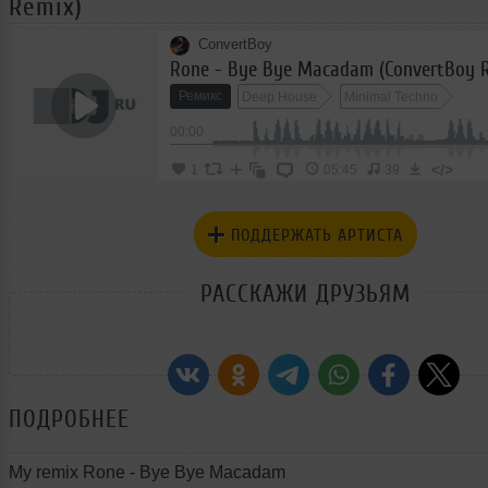
Remix)
ConvertBoy
Rone - Bye Bye Macadam (ConvertBoy 
Ремикс
Deep House
Minimal Techno
00:00
</>
1
05:45
39
ПОДДЕРЖАТЬ АРТИСТА
РАССКАЖИ ДРУЗЬЯМ
ПОДРОБНЕЕ
My remix Rone - Bye Bye Macadam