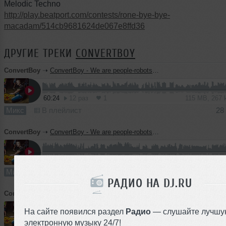
Melodic Techno
http://play.beatport.com/contests/rone-bye-bye-
macadam/514cb9681624de067e8ffd36
ДРУГИЕ ТРЕКИ
CONVERTBOY
ConvertBoy
➝
ConvertBoy - We are people-robots episode #002
60:24
12 раз
1
115 MB, 267
Микс
В плейлист
28
ConvertBoy
➝
ConvertBoy - We are people-robots episode #001
55:00
9 раз
1
105 MB, 267
Микс
В плейлист
28
РАДИО НА DJ.RU
ConvertBoy
➝
Pleasurekraft - Tarantula (ConvertBoy Remix)
M
На сайте появился раздел
Радио
— слушайте лучшу
6:38
81 раз
6
15 MB, 320
электронную музыку 24/7!