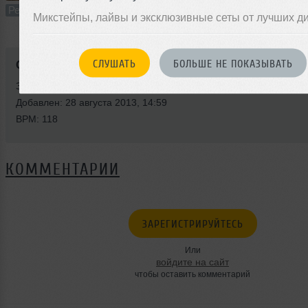
Ремикс
В плейлист
28
Микстейпы, лайвы и эксклюзивные сеты от лучших д
СЛУШАТЬ
БОЛЬШЕ НЕ ПОКАЗЫВАТЬ
Стили:
Deep House
,
Minimal Techno
Записан: 21 марта 2013
Добавлен: 28 августа 2013, 14:59
BPM: 118
КОММЕНТАРИИ
ЗАРЕГИСТРИРУЙТЕСЬ
Или
войдите на сайт
чтобы оставить комментарий