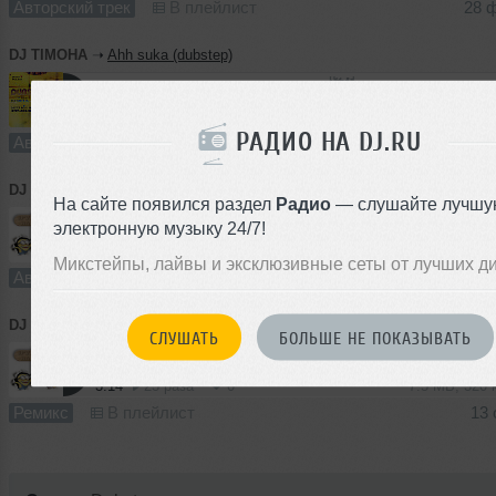
Авторский трек
В плейлист
28 
DJ TIMOHA
➝
Ahh suka (dubstep)
1:57
61 раз
3
3.1 MB, 128
РАДИО НА DJ.RU
Авторский трек
В плейлист
14 
DJ TIMOHA
➝
Вот это прикол (mix)
На сайте появился раздел
Радио
— слушайте лучшу
электронную музыку 24/7!
3:14
22 раза
0
7.5 MB, 320
Микстейпы, лайвы и эксклюзивные сеты от лучших д
Авторский трек
В плейлист
13 
DJ TIMOHA
➝
DJ TIMOHA - Вот это прикол (mix 2012)
СЛУШАТЬ
БОЛЬШЕ НЕ ПОКАЗЫВАТЬ
3:14
23 раза
0
7.5 MB, 320
Ремикс
В плейлист
13 