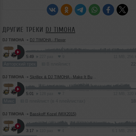
ДРУГИЕ ТРЕКИ
DJ TIMOHA
DJ TIMOHA
➝
DJ TIMOHA - Flexer
5:49
227 раз
9
11 MB, 256
Авторский трек
В плейлист
22
DJ TIMOHA
➝
Skrillex & DJ TIMOHA - Make It Bun Dem (DUBSTEP2015)
5:01
128 раз
7
12 MB, 320
Микс
В плейлист (в 4 плейлистах)
18
DJ TIMOHA
➝
Basskoff Kozel (MIX2015)
3:17
110 раз
4
6.1 MB, 256