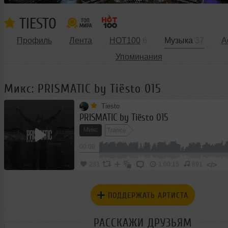
TIESTO
Профиль
Лента
HOT100
6
Музыка
37
А
Упоминания
Микс: PRISMATIC by Tiësto 015
Tiesto
PRISMATIC by Tiësto 015
Микс
Trance
00:00
</>
231
1:00:15
891
ПОДДЕРЖАТЬ АРТИСТА
РАССКАЖИ ДРУЗЬЯМ