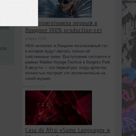
use
,
HAAi приготовила первый в
sive
Лондоне 100% production‑сет
вчера в 17:54
HAAi исполнит в Лондоне эксклюзивный сет,
3:00
в котором будут звучать только её
собственные треки. Выступление состоится в
рамках Maiden Voyage Festival в Burgess Park
8 августа — это первый раз, когда артистка
полностью построит сет исключительно на
своей музыке.
Casa de Afro: «Same Language» и