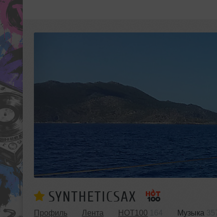
SYNTHETICSAX
Профиль
Лента
HOT100
164
Музыка
35