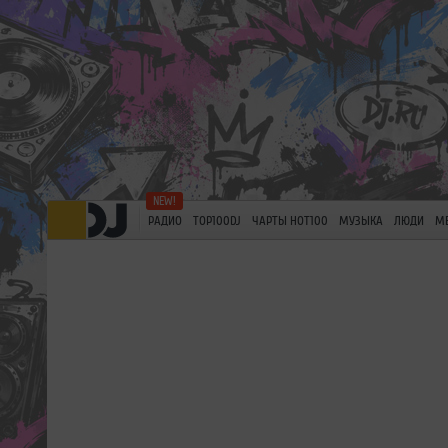
РАДИО
TOP100DJ
ЧАРТЫ HOT100
МУЗЫКА
ЛЮДИ
М