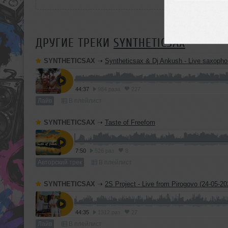
ДРУГИЕ ТРЕКИ
SYNTHETICSAX
SYNTHETICSAX
➝
Syntheticsax & Dj Ankush - Live saxophone mix from Bastian Rivie
44:37
984 раза
227
Лайв
В плейлист
SYNTHETICSAX
➝
Taste of Freefom
7:50
526 раз
8
Авторский трек
В плейлист
SYNTHETICSAX
➝
2S Project - Live from Pirogovo (24-05-20
44:35
1312 раз
27
Лайв
В плейлист