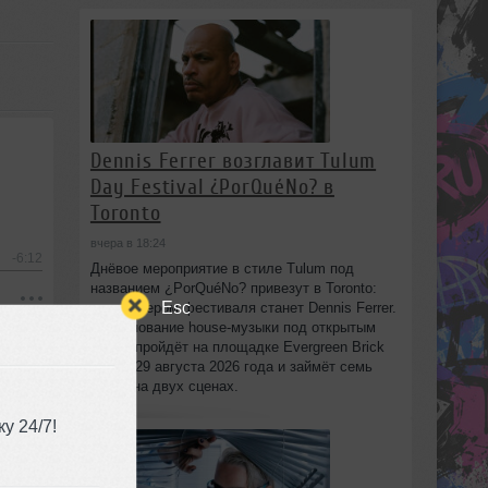
Dennis Ferrer возглавит Tulum
Day Festival ¿PorQuéNo? в
Toronto
вчера в 18:24
-6:12
Днёвое мероприятие в стиле Tulum под
названием ¿PorQuéNo? привезут в Toronto:
Esc
хедлайнером фестиваля станет Dennis Ferrer.
Празднование house-музыки под открытым
небом пройдёт на площадке Evergreen Brick
Works 29 августа 2026 года и займёт семь
часов на двух сценах.
у 24/7!