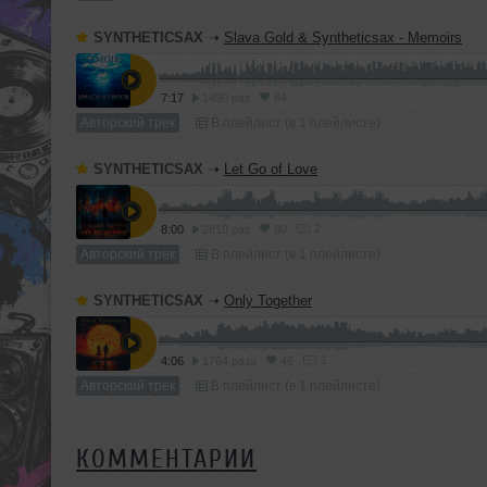
SYNTHETICSAX
➝
Slava Gold & Syntheticsax - Memoirs
7:17
1490 раз
64
Авторский трек
В плейлист (в 1 плейлисте)
SYNTHETICSAX
➝
Let Go of Love
2
8:00
2810 раз
80
Авторский трек
В плейлист (в 1 плейлисте)
SYNTHETICSAX
➝
Only Together
1
4:06
1764 раза
46
Авторский трек
В плейлист (в 1 плейлисте)
КОММЕНТАРИИ