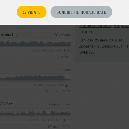
СЛУШАТЬ
БОЛЬШЕ НЕ ПОКАЗЫВАТЬ
Стили:
Progressive Ho
Ambient House
,
Progres
Trance
ra (GOA 2026)
Afro House
Записан: 25 декабря 2014
Добавлен: 25 декабря 2014, 1
83 MB, 256 kbps AAC
96
BPM: 128
27 марта
House
11 MB, 192 kbps MP3
7
06 ноября 2025
25) Part 1
Organic House
103 MB, 320 kbps MP3
19
07 июля 2025