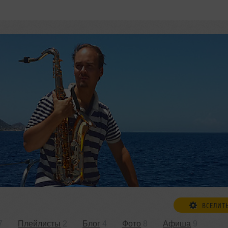
ВСЕЛИТ
7
Плейлисты
2
Блог
4
Фото
8
Афиша
9