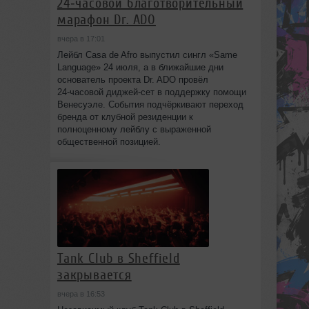
24‑часовой благотворительный
марафон Dr. ADO
вчера в 17:01
Лейбл Casa de Afro выпустил сингл «Same
Language» 24 июля, а в ближайшие дни
основатель проекта Dr. ADO провёл
24‑часовой диджей‑сет в поддержку помощи
Венесуэле. События подчёркивают переход
бренда от клубной резиденции к
полноценному лейблу с выраженной
общественной позицией.
Tank Club в Sheffield
закрывается
вчера в 16:53