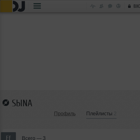
ВХ
SЫNА
Профиль
Плейлисты
2
Ff
Всего —
3