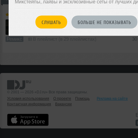
Микстейпы, лайвы и эксклюзивные сеты от лучших д
Geonis
➝
[RADIO DFM] Trevor Daniel - Falling (Geonis & Lil Meet Remix)
СЛУШАТЬ
БОЛЬШЕ НЕ ПОКАЗЫВАТЬ
2:22
5357 раз
533
5.4 MB, 320
Ремикс
В плейлист (в 29 плейлистах)
30
© 2001 — 2026 «DJ.ru» Все права защищены.
Условия использования
О проекте
Помощь
Реклама на сайте
Контактная информация
Вакансии
Б