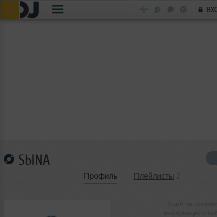
ВХ
SЫNА
Профиль
Плейлисты
2
SыnА не остави
информации о се