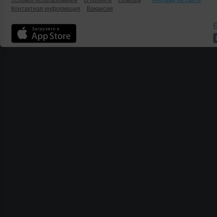
Условия использования
О проекте
Помощь
Реклама на сайте
Контактная информация
Вакансии
Б