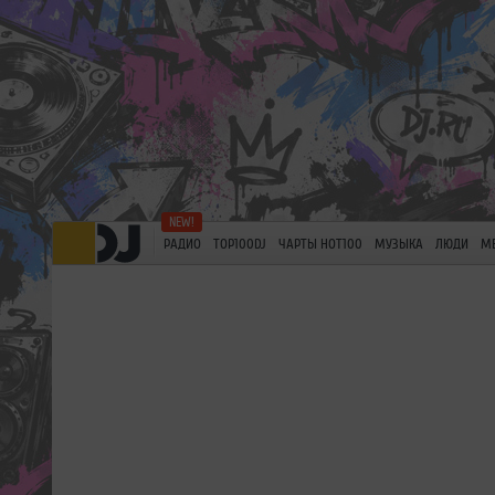
РАДИО
TOP100DJ
ЧАРТЫ HOT100
МУЗЫКА
ЛЮДИ
М