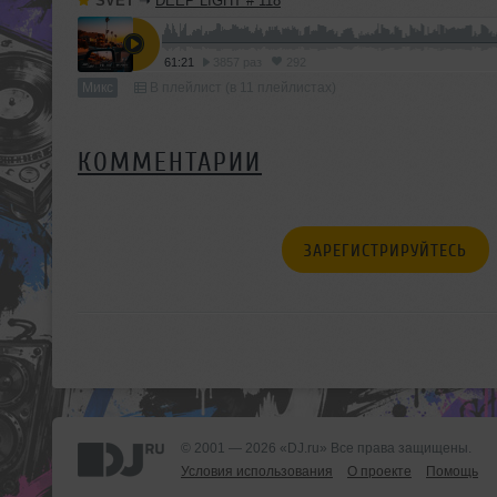
SVET
➝
DEEP LIGHT # 118
61:21
3857 раз
292
Микс
В плейлист (в 11 плейлистах)
КОММЕНТАРИИ
ЗАРЕГИСТРИРУЙТЕСЬ
© 2001 — 2026 «DJ.ru» Все права защищены.
Условия использования
О проекте
Помощь