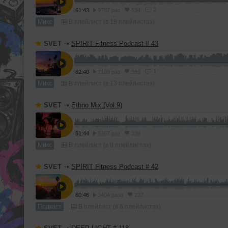
2
61:43
9787 раз
534
Микс
В плейлист (в 18 плейлистах)
SVET
➝
SPIRIT Fitness Podcast # 43
1
62:40
7109 раз
369
Микс
В плейлист (в 13 плейлистах)
SVET
➝
Ethno Mix (Vol.9)
61:44
5367 раз
339
Микс
В плейлист (в 8 плейлистах)
SVET
➝
SPIRIT Fitness Podcast # 42
60:46
3404 раза
237
Подкаст
В плейлист (в 6 плейлистах)