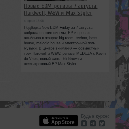
Новые EDM-релизы 7 августа:
Hardwell, W&W и Max Styler
вчера в 13:08
Подборка New EDM Friday за 7 августа
собрала свежие синглы, EP и превью
альбомов в жанрах big room, techno, bass
house, melodic house и электронной поп-
музыки. В центре внимания — совместный
трек Hardwell и W&W, релизы MEDUZA с Kevin
de Vries, новый сингл Eli Brown и
шеститрековый EP Max Styler.
Будь в курсе: