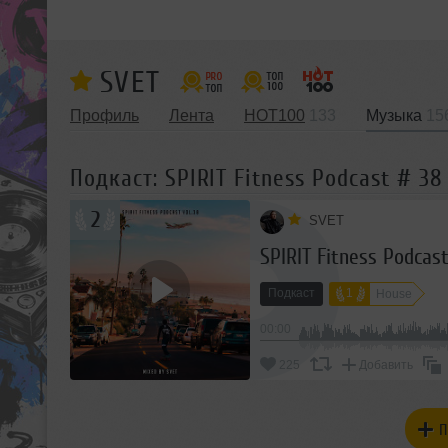
SVET
Профиль
Лента
HOT100
133
Музыка
15
Подкаст: SPIRIT Fitness Podcast # 38
2
SVET
SPIRIT Fitness Podcas
Подкаст
1
House
00:00
225
Добавить
П