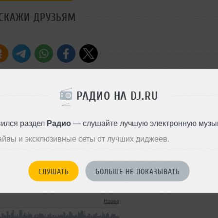
СКАЖИ ДРУЗЬЯМ
РАДИО НА DJ.RU
а
Стиль:
House
Записан: 17 июня 2021
вился раздел
Радио
— слушайте лучшую электронную музык
Добавлен: 17 июня 2021, 23:3
айвы и эксклюзивные сеты от лучших диджеев.
Deep House
141 MB, 320 kbps MP3
1744
СЛУШАТЬ
БОЛЬШЕ НЕ ПОКАЗЫВАТЬ
20 июня 2022
House