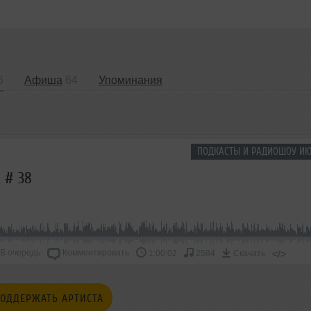
6
Афиша
64
Упоминания
ПОДКАСТЫ И РАДИОШОУ ИЮ
t # 38
В очередь
Комментировать
</>
1:00:02
2584
Скачать
ОДДЕРЖАТЬ АРТИСТА