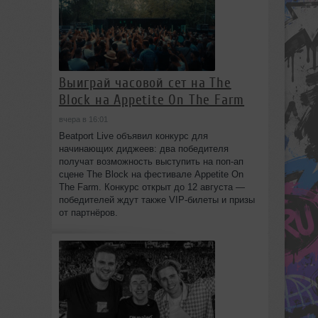
Выиграй часовой сет на The
Block на Appetite On The Farm
вчера в 16:01
Beatport Live объявил конкурс для
начинающих диджеев: два победителя
получат возможность выступить на поп‑ап
сцене The Block на фестивале Appetite On
The Farm. Конкурс открыт до 12 августа —
победителей ждут также VIP‑билеты и призы
от партнёров.