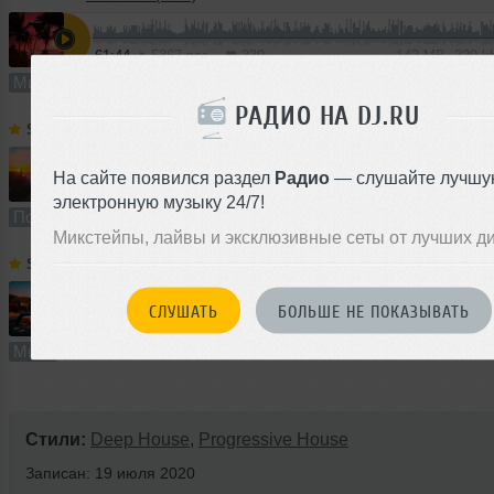
61:44
5367 раз
339
142 MB, 320 
Микс
В плейлист (в 8 плейлистах)
13 
РАДИО НА DJ.RU
SVET
➝
SPIRIT Fitness Podcast # 42
На сайте появился раздел
Радио
— слушайте лучшу
60:46
3404 раза
237
140 MB, 320 
электронную музыку 24/7!
Подкаст
В плейлист (в 6 плейлистах)
12
Микстейпы, лайвы и эксклюзивные сеты от лучших д
SVET
➝
DEEP LIGHT # 118
СЛУШАТЬ
БОЛЬШЕ НЕ ПОКАЗЫВАТЬ
61:21
3857 раз
292
141 MB, 320 
Микс
В плейлист (в 11 плейлистах)
28 
Стили:
Deep House
,
Progressive House
Записан: 19 июля 2020