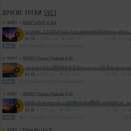
ДРУГИЕ ТРЕКИ
SVET
SVET
➝
DEEP LIGHT # 119
3
61:28
20199 раз
1000
141 MB, 320 k
Микс
В плейлист (в 22 плейлистах)
SVET
➝
SPIRIT Fitness Podcast # 45
2
61:43
9786 раз
534
142 MB, 320 
Микс
В плейлист (в 18 плейлистах)
SVET
➝
SPIRIT Fitness Podcast # 43
1
62:40
7109 раз
369
116 MB, 256 
Микс
В плейлист (в 13 плейлистах)
27 
SVET
➝
Ethno Mix (Vol.9)