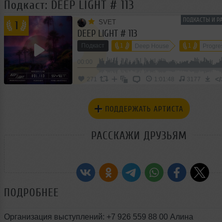
Подкаст: DEEP LIGHT # 113
ПОДКАСТЫ И Р
SVET
1
DEEP LIGHT # 113
Подкаст
1
1
Deep House
Progre
00:00
</
271
1:01:48
3177
ПОДДЕРЖАТЬ АРТИСТА
РАССКАЖИ ДРУЗЬЯМ
ПОДРОБНЕЕ
Организация выступлений: +7 926 559 88 00 Алина