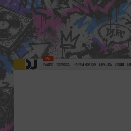
РАДИО
TOP100DJ
ЧАРТЫ HOT100
МУЗЫКА
ЛЮДИ
М