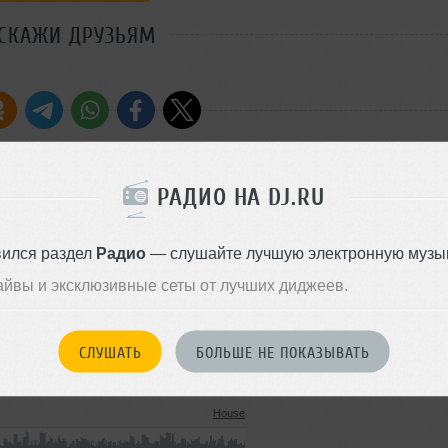
СКАЖИ ДРУЗЬЯМ
РАДИО НА DJ.RU
Стили:
Deep House
,
N
Disco
вился раздел
Радио
— слушайте лучшую электронную музык
Записан: 10 апреля 2020
айвы и эксклюзивные сеты от лучших диджеев.
Добавлен: 10 апреля 2020, 02
Deep House
141 MB, 320 kbps MP3
1743
СЛУШАТЬ
БОЛЬШЕ НЕ ПОКАЗЫВАТЬ
20 июня 2022
House