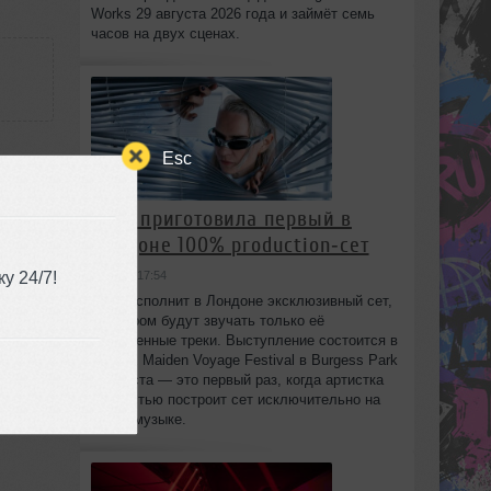
Works 29 августа 2026 года и займёт семь
часов на двух сценах.
Esc
HAAi приготовила первый в
u
Лондоне 100% production‑сет
у 24/7!
вчера в 17:54
HAAi исполнит в Лондоне эксклюзивный сет,
:14
в котором будут звучать только её
собственные треки. Выступление состоится в
рамках Maiden Voyage Festival в Burgess Park
8 августа — это первый раз, когда артистка
полностью построит сет исключительно на
своей музыке.