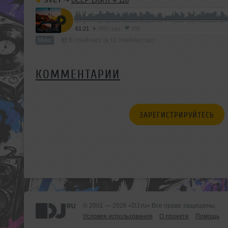
SVET
➝
DEEP LIGHT # 118
61:21
3857 раз
292
Микс
В плейлист (в 11 плейлистах)
КОММЕНТАРИИ
ЗАРЕГИСТРИРУЙТЕСЬ
© 2001 — 2026 «DJ.ru» Все права защищены.
Условия использования
О проекте
Помощь