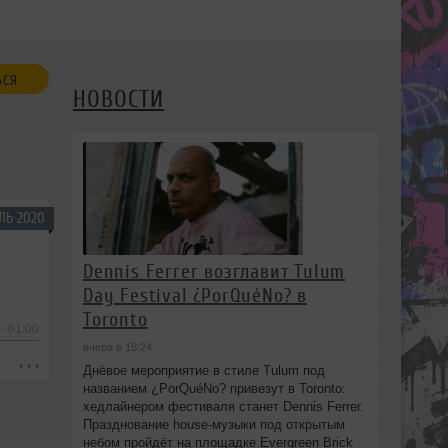
ЬСЯ
НОВОСТИ
ЛЬ 2020
Dennis Ferrer возглавит Tulum
Day Festival ¿PorQuéNo? в
Toronto
-61:00
вчера в 18:24
Днёвое мероприятие в стиле Tulum под
названием ¿PorQuéNo? привезут в Toronto:
хедлайнером фестиваля станет Dennis Ferrer.
Празднование house-музыки под открытым
небом пройдёт на площадке Evergreen Brick