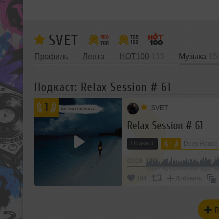
SVET
Профиль
Лента
HOT100
133
Музыка
15
Подкаст: Relax Session # 61
1
SVET
Relax Session # 61
Подкаст
1
Deep House
00:00
204
Добавить
П