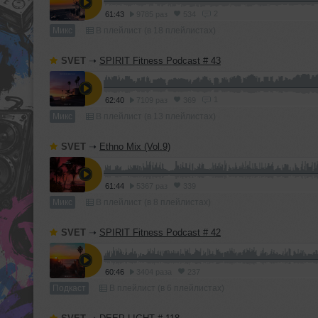
2
61:43
9785 раз
534
Микс
В плейлист (в 18 плейлистах)
SVET
➝
SPIRIT Fitness Podcast # 43
1
62:40
7109 раз
369
Микс
В плейлист (в 13 плейлистах)
SVET
➝
Ethno Mix (Vol.9)
61:44
5367 раз
339
Микс
В плейлист (в 8 плейлистах)
SVET
➝
SPIRIT Fitness Podcast # 42
60:46
3404 раза
237
Подкаст
В плейлист (в 6 плейлистах)