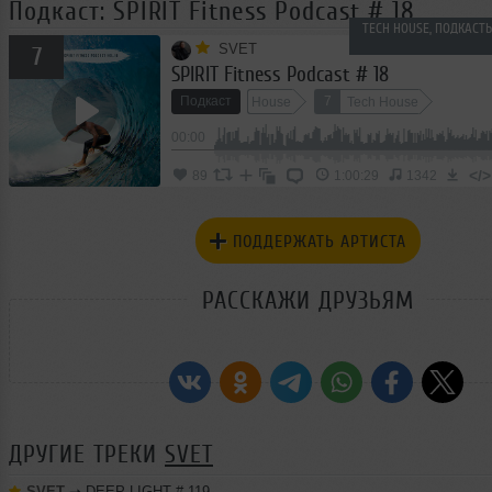
Подкаст: SPIRIT Fitness Podcast # 18
TECH HOUSE, ПОДКАСТ
SVET
7
SPIRIT Fitness Podcast # 18
Подкаст
7
House
Tech House
00:00
</>
89
1:00:29
1342
ПОДДЕРЖАТЬ АРТИСТА
РАССКАЖИ ДРУЗЬЯМ
ДРУГИЕ ТРЕКИ
SVET
SVET
➝
DEEP LIGHT # 119