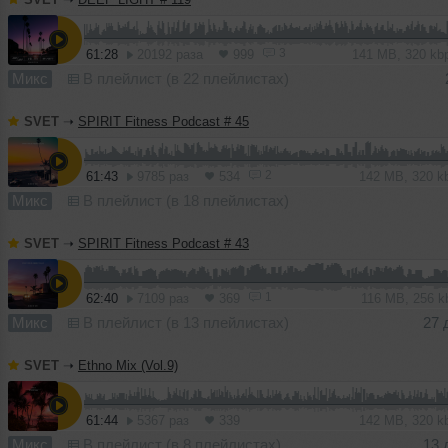
3
61:28
20192 раза
999
141 MB, 320 k
Микс
В плейлист (в 22 плейлистах)
SVET
➝
SPIRIT Fitness Podcast # 45
2
61:43
9785 раз
534
142 MB, 320 
Микс
В плейлист (в 18 плейлистах)
SVET
➝
SPIRIT Fitness Podcast # 43
1
62:40
7109 раз
369
116 MB, 256 
Микс
В плейлист (в 13 плейлистах)
27 
SVET
➝
Ethno Mix (Vol.9)
61:44
5367 раз
339
142 MB, 320 
Микс
В плейлист (в 8 плейлистах)
13 