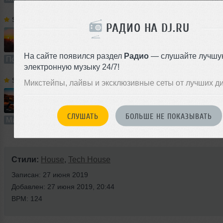
SVET
➝
SPIRIT Fitness Podcast # 42
РАДИО НА DJ.RU
60:46
3404 раза
237
140 MB, 320 
На сайте появился раздел
Радио
— слушайте лучшу
Подкаст
В плейлист (в 6 плейлистах)
12
электронную музыку 24/7!
SVET
➝
DEEP LIGHT # 118
Микстейпы, лайвы и эксклюзивные сеты от лучших д
61:21
3857 раз
292
141 MB, 320 
СЛУШАТЬ
БОЛЬШЕ НЕ ПОКАЗЫВАТЬ
Микс
В плейлист (в 11 плейлистах)
28 
Стили:
House
,
Tech House
Записан: 27 июня 2019
Добавлен: 27 июня 2019, 20:44
BPM: 124