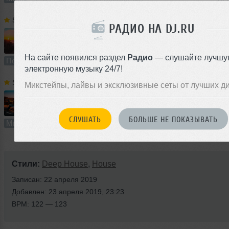
SVET
➝
SPIRIT Fitness Podcast # 42
РАДИО НА DJ.RU
60:46
3404 раза
237
140 MB, 320 
На сайте появился раздел
Радио
— слушайте лучшу
Подкаст
В плейлист (в 6 плейлистах)
12
электронную музыку 24/7!
SVET
➝
DEEP LIGHT # 118
Микстейпы, лайвы и эксклюзивные сеты от лучших д
61:21
3857 раз
292
141 MB, 320 
СЛУШАТЬ
БОЛЬШЕ НЕ ПОКАЗЫВАТЬ
Микс
В плейлист (в 11 плейлистах)
28 
Стили:
Deep House
,
House
Записан: 22 апреля 2019
Добавлен: 23 апреля 2019, 23:23
BPM: 122 — 123