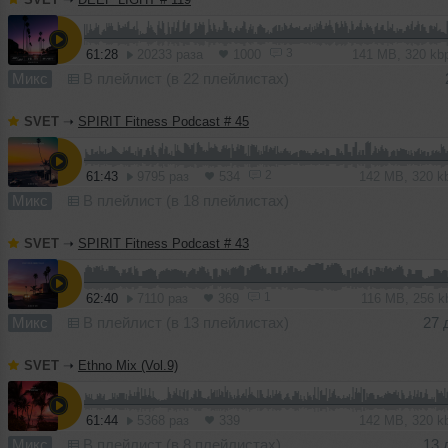
3
61:28
20233 раза
1000
141 MB, 320 k
Микс
В плейлист (в 22 плейлистах)
SVET
➝
SPIRIT Fitness Podcast # 45
2
61:43
9795 раз
534
142 MB, 320 
Микс
В плейлист (в 18 плейлистах)
SVET
➝
SPIRIT Fitness Podcast # 43
1
62:40
7110 раз
369
116 MB, 256 
Микс
В плейлист (в 13 плейлистах)
27 
SVET
➝
Ethno Mix (Vol.9)
61:44
5368 раз
339
142 MB, 320 
Микс
В плейлист (в 8 плейлистах)
13 