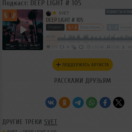
Подкаст: DEEP LIGHT # 105
ПОДКАСТЫ И РАД
SVET
3
DEEP LIGHT # 105
Подкаст
3
2
Deep House
House
00:00
</
170
1:01:40
2238
ПОДДЕРЖАТЬ АРТИСТА
РАССКАЖИ ДРУЗЬЯМ
ДРУГИЕ ТРЕКИ
SVET
SVET
➝
DEEP LIGHT # 119