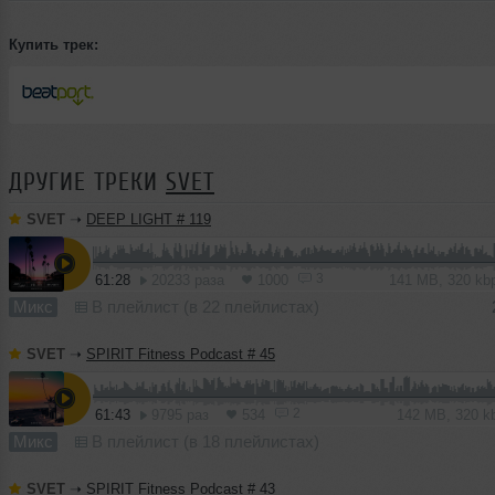
Купить трек:
ДРУГИЕ ТРЕКИ
SVET
SVET
➝
DEEP LIGHT # 119
3
61:28
20233 раза
1000
141 MB, 320 k
Микс
В плейлист (в 22 плейлистах)
SVET
➝
SPIRIT Fitness Podcast # 45
2
61:43
9795 раз
534
142 MB, 320 
Микс
В плейлист (в 18 плейлистах)
SVET
➝
SPIRIT Fitness Podcast # 43