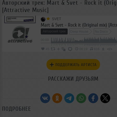
Авторский трек: Mart & Svet - Rock it (Orig
[Attractive Music]
SVET
Авторский трек
Deep House
Nu Disco
00:00
</>
45
06:19
616
ПОДДЕРЖАТЬ АРТИСТА
РАССКАЖИ ДРУЗЬЯМ
ПОДРОБНЕЕ