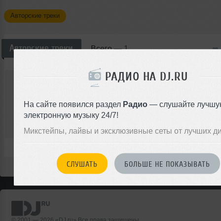
Авторские треки
Авторские треки
Всего —
1
РАДИО НА DJ.RU
SVARKA
DJ SVARKA MIX 13 (R)
Авторский трек
Techno Bass
На сайте появился раздел
Радио
— слушайте лучшу
электронную музыку 24/7!
00:00
Микстейпы, лайвы и эксклюзивные сеты от лучших д
</>
26
1:18:06
762
СЛУШАТЬ
БОЛЬШЕ НЕ ПОКАЗЫВАТЬ
© 2001 — 2026 «DJ.ru» Все права защищены.