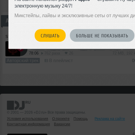
электронную музыку 24/7!
Микстейпы, лайвы и эксклюзивные сеты от лучших д
Авторский трек
СЛУШАТЬ
БОЛЬШЕ НЕ ПОКАЗЫВАТЬ
SVARKA
➝
DJ SVARKA MIX 13 (R)
78:06
762 раза
26
72 MB, 192
Авторский трек
В плейлист
0
© 2001 — 2026 «DJ.ru» Все права защищены.
Условия использования
О проекте
Помощь
Реклама на сайте
Контактная информация
Вакансии
Б