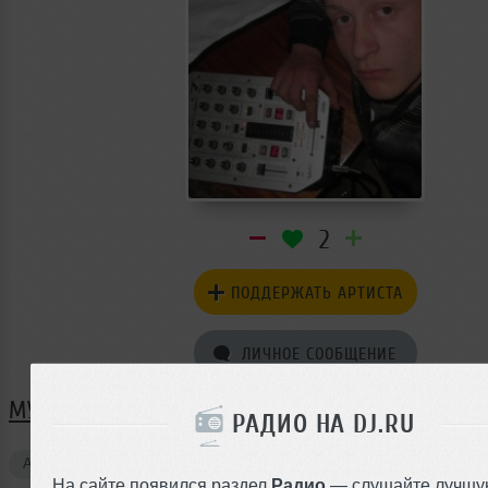
2
ПОДДЕРЖАТЬ АРТИСТА
ЛИЧНОЕ СООБЩЕНИЕ
МУЗЫКА SVARKA
РАДИО НА DJ.RU
Авторские треки
1
На сайте появился раздел
Радио
— слушайте лучшу