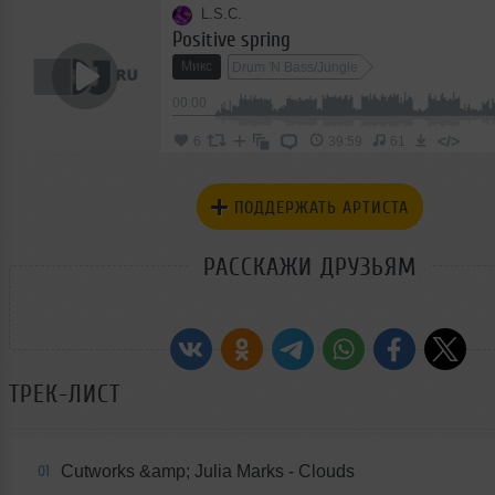
L.S.C.
Positive spring
Микс
Drum 'N Bass/Jungle
00:00
</>
6
39:59
61
ПОДДЕРЖАТЬ АРТИСТА
РАССКАЖИ ДРУЗЬЯМ
ТРЕК-ЛИСТ
Cutworks &amp; Julia Marks - Clouds
01