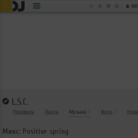
ВХ
L.S.C.
Профиль
Лента
Музыка
3
Фото
2
Упом
Микс: Positive spring