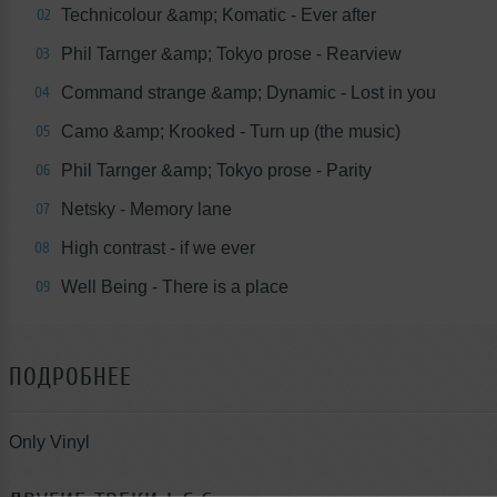
Technicolour &amp; Komatic - Ever after
02
Phil Tarnger &amp; Tokyo prose - Rearview
03
Command strange &amp; Dynamic - Lost in you
04
Camo &amp; Krooked - Turn up (the music)
05
Phil Tarnger &amp; Tokyo prose - Parity
06
Netsky - Memory lane
07
High contrast - if we ever
08
Well Being - There is a place
09
ПОДРОБНЕЕ
Only Vinyl