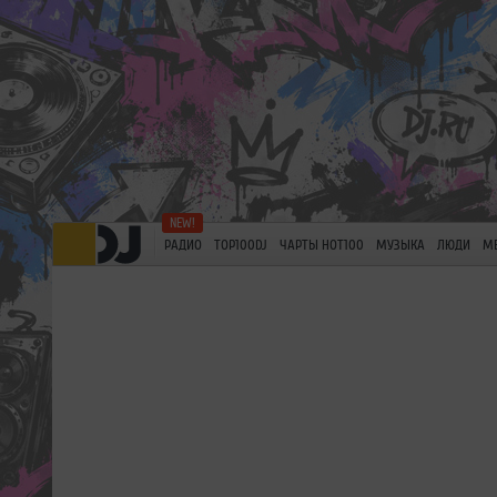
РАДИО
TOP100DJ
ЧАРТЫ HOT100
МУЗЫКА
ЛЮДИ
М