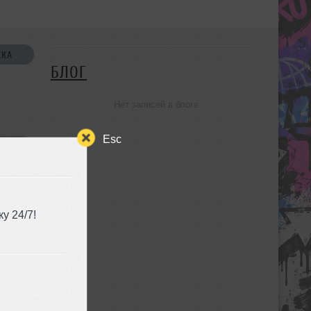
СКА
БЛОГ
Нет записей в блоге
Esc
УЗЬЯ
у 24/7!