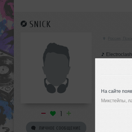
SNICK
Россия, Пско
Electroclas
Minimal Techno,
На сайте поя
Микстейпы, л
1
ЛИЧНОЕ СООБЩЕНИЕ