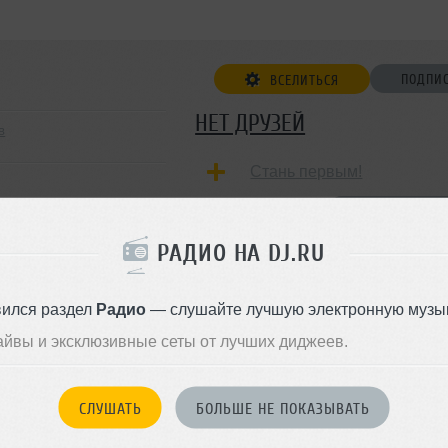
ПОДПИ
ВСЕЛИТЬСЯ
НЕТ ДРУЗЕЙ
в
Стань первым!
h
 Tribal-House
ДОБАВИТЬ В ДР
РАДИО НА DJ.RU
вился раздел
Радио
— слушайте лучшую электронную музык
айвы и эксклюзивные сеты от лучших диджеев.
СЛУШАТЬ
БОЛЬШЕ НЕ ПОКАЗЫВАТЬ