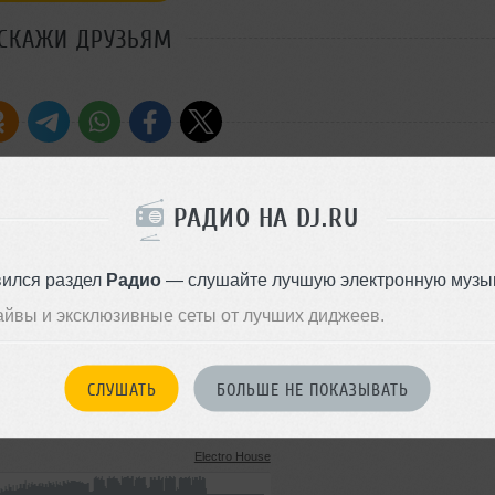
СКАЖИ ДРУЗЬЯМ
РАДИО НА DJ.RU
Стиль:
House
Записан: 23 сентября 2013
вился раздел
Радио
— слушайте лучшую электронную музык
Добавлен: 23 сентября 2013, 
айвы и эксклюзивные сеты от лучших диджеев.
BPM: 40
Electro House
4.9 MB, 192 kbps MP3
261
СЛУШАТЬ
БОЛЬШЕ НЕ ПОКАЗЫВАТЬ
16 октября 2014
Electro House