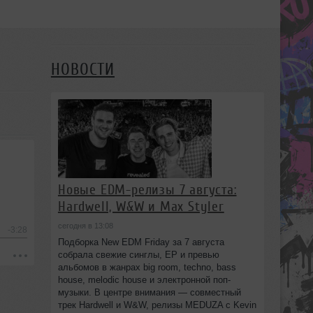
НОВОСТИ
Новые EDM-релизы 7 августа:
Hardwell, W&W и Max Styler
сегодня в 13:08
-3:28
Подборка New EDM Friday за 7 августа
собрала свежие синглы, EP и превью
альбомов в жанрах big room, techno, bass
house, melodic house и электронной поп-
музыки. В центре внимания — совместный
трек Hardwell и W&W, релизы MEDUZA с Kevin