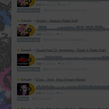
1
5:15
3413 раз
105
Авторский трек
В плейлист (в 4 плейлистах)
Smash
➝
Smash – Rapture (Radio Edit)
3:33
448 раз
15
Авторский трек
В плейлист (в 1 плейлисте)
Smash
➝
Smash feat Ch. Armstrong – Break It (Radio Edit)
2
3:33
2210 раз
38
Авторский трек
В плейлист (в 3 плейлистах)
Smash
➝
Ёлка – Лети, Лиза (Smash Remix)
3:43
401 раз
36
Ремикс
В плейлист