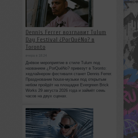
Dennis Ferrer возглавит Tulum
Day Festival ¿PorQuéNo? в
Toronto
вчера в 18:24
Днёвое мероприятие в стиле Tulum под
названием ¿PorQuéNo? привезут в Toronto:
хедлайнером фестиваля станет Dennis Ferrer.
Празднование house-музыки под открытым
небом пройдёт на площадке Evergreen Brick
Works 29 августа 2026 года и займёт семь
часов на двух сценах.