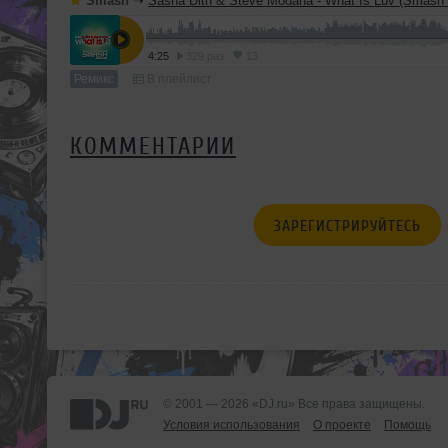
Smash
➝
Sasha Dith & Steve Modana - What Is Luv (Smash
4:25
329 раз
13
Ремикс
В плейлист
КОММЕНТАРИИ
ЗАРЕГИСТРИРУЙТЕСЬ
© 2001 — 2026 «DJ.ru» Все права защищены.
Условия использования
О проекте
Помощь