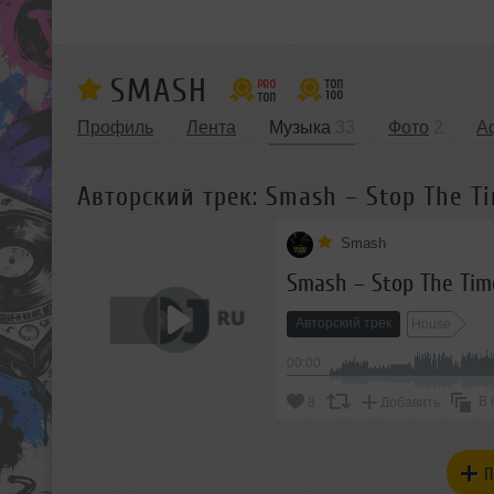
SMASH
Профиль
Лента
Музыка
33
Фото
2
А
Авторский трек: Smash – Stop The Ti
Smash
Smash – Stop The Time
Авторский трек
House
00:00
В 
8
Добавить
П