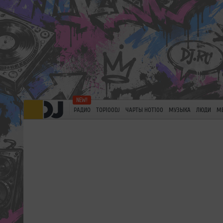
РАДИО
TOP100DJ
ЧАРТЫ HOT100
МУЗЫКА
ЛЮДИ
М