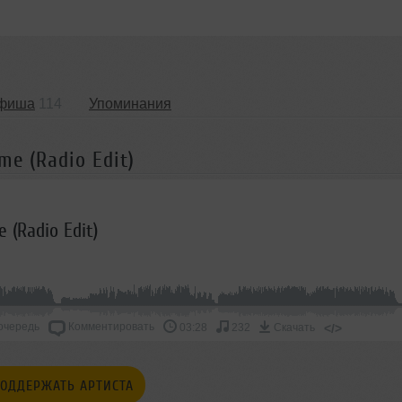
фиша
114
Упоминания
me (Radio Edit)
 (Radio Edit)
очередь
Комментировать
</>
03:28
232
Скачать
ОДДЕРЖАТЬ АРТИСТА