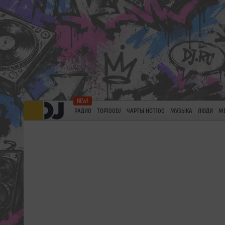
РАДИО
TOP100DJ
ЧАРТЫ HOT100
МУЗЫКА
ЛЮДИ
М