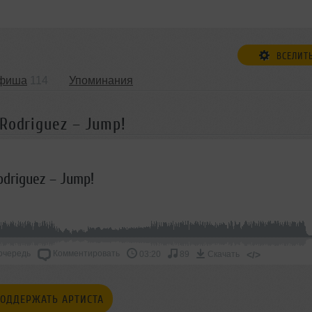
ВСЕЛИТ
фиша
114
Упоминания
Rodriguez – Jump!
odriguez – Jump!
очередь
Комментировать
</>
03:20
89
Скачать
ОДДЕРЖАТЬ АРТИСТА