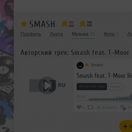
SMASH
Профиль
Лента
Музыка
33
Фото
2
А
Авторский трек: Smash feat. T-Moor 
Smash
Smash feat. T-Moor R
Авторский трек
House
00:00
В 
4
Добавить
П