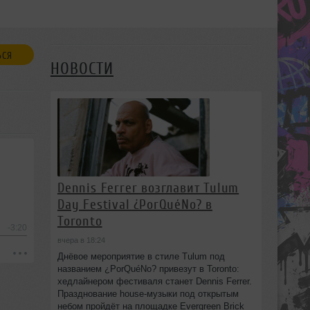
ЬСЯ
НОВОСТИ
Dennis Ferrer возглавит Tulum
Day Festival ¿PorQuéNo? в
Toronto
-3:20
вчера в 18:24
Днёвое мероприятие в стиле Tulum под
названием ¿PorQuéNo? привезут в Toronto:
хедлайнером фестиваля станет Dennis Ferrer.
Празднование house-музыки под открытым
небом пройдёт на площадке Evergreen Brick