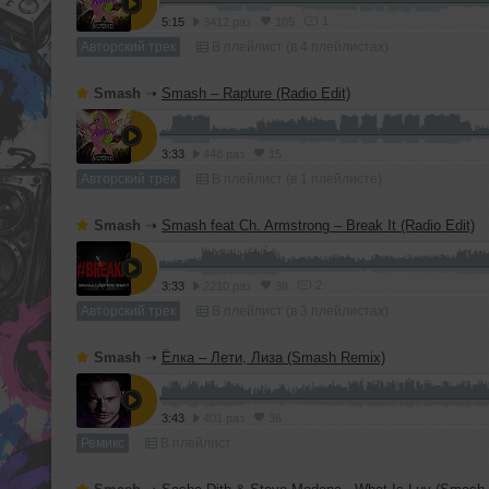
1
5:15
3412 раз
105
Авторский трек
В плейлист (в 4 плейлистах)
Smash
➝
Smash – Rapture (Radio Edit)
3:33
448 раз
15
Авторский трек
В плейлист (в 1 плейлисте)
Smash
➝
Smash feat Ch. Armstrong – Break It (Radio Edit)
2
3:33
2210 раз
38
Авторский трек
В плейлист (в 3 плейлистах)
Smash
➝
Ёлка – Лети, Лиза (Smash Remix)
3:43
401 раз
36
Ремикс
В плейлист