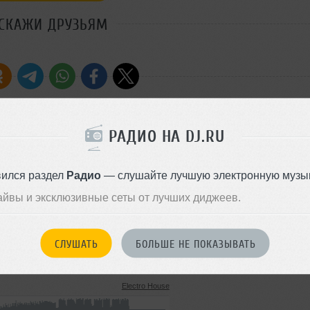
СКАЖИ ДРУЗЬЯМ
РАДИО НА DJ.RU
Стиль:
House
Записан: 01 января 2014
вился раздел
Радио
— слушайте лучшую электронную музык
Добавлен: 15 января 2013, 19
айвы и эксклюзивные сеты от лучших диджеев.
BPM: 40
Electro House
4.9 MB, 192 kbps MP3
261
СЛУШАТЬ
БОЛЬШЕ НЕ ПОКАЗЫВАТЬ
16 октября 2014
Electro House