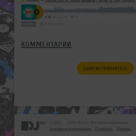
Smash
➝
Sasha Dith & Steve Modana - What Is Luv (Smash
4:25
329 раз
13
Ремикс
В плейлист
КОММЕНТАРИИ
ЗАРЕГИСТРИРУЙТЕСЬ
© 2001 — 2026 «DJ.ru» Все права защищены.
Условия использования
О проекте
Помощь