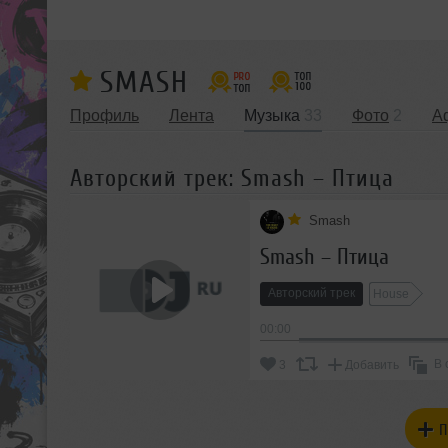
SMASH
Профиль
Лента
Музыка
33
Фото
2
А
Авторский трек: Smash – Птица
Smash
Smash – Птица
Авторский трек
House
00:00
В 
3
Добавить
П