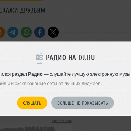
СКАЖИ ДРУЗЬЯМ
РАДИО НА DJ.RU
Стиль:
House
Записан: 06 февраля 2014
вился раздел
Радио
— слушайте лучшую электронную музык
Добавлен: 15 января 2013, 19
айвы и эксклюзивные сеты от лучших диджеев.
BPM: 40
Electro House
4.9 MB, 192 kbps MP3
261
СЛУШАТЬ
БОЛЬШЕ НЕ ПОКАЗЫВАТЬ
16 октября 2014
Electro House