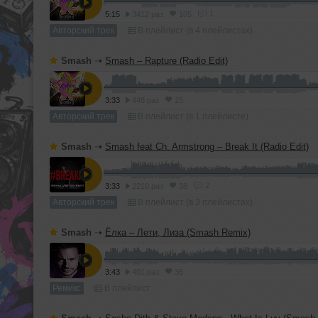
1
5:15
3412 раз
105
Авторский трек
В плейлист (в 4 плейлистах)
Smash
➝
Smash – Rapture (Radio Edit)
3:33
448 раз
15
Авторский трек
В плейлист (в 1 плейлисте)
Smash
➝
Smash feat Ch. Armstrong – Break It (Radio Edit)
2
3:33
2210 раз
38
Авторский трек
В плейлист (в 3 плейлистах)
Smash
➝
Ёлка – Лети, Лиза (Smash Remix)
3:43
401 раз
36
Ремикс
В плейлист