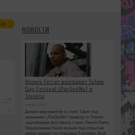
ЬСЯ
НОВОСТИ
Dennis Ferrer возглавит Tulum
Day Festival ¿PorQuéNo? в
Toronto
-3:48
вчера в 18:24
Днёвое мероприятие в стиле Tulum под
названием ¿PorQuéNo? привезут в Toronto:
хедлайнером фестиваля станет Dennis Ferrer.
Празднование house-музыки под открытым
небом пройдёт на площадке Evergreen Brick