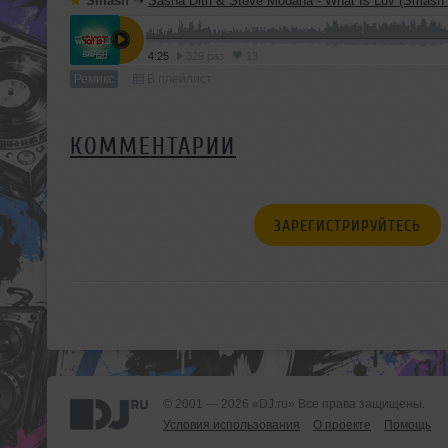
Smash
➝
Sasha Dith & Steve Modana - What Is Luv (Smash
4:25
329 раз
13
Ремикс
В плейлист
КОММЕНТАРИИ
ЗАРЕГИСТРИРУЙТЕСЬ
© 2001 — 2026 «DJ.ru» Все права защищены.
Условия использования
О проекте
Помощь