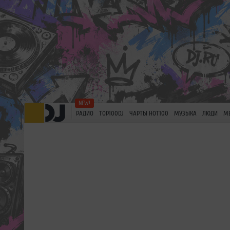
РАДИО
TOP100DJ
ЧАРТЫ HOT100
МУЗЫКА
ЛЮДИ
М