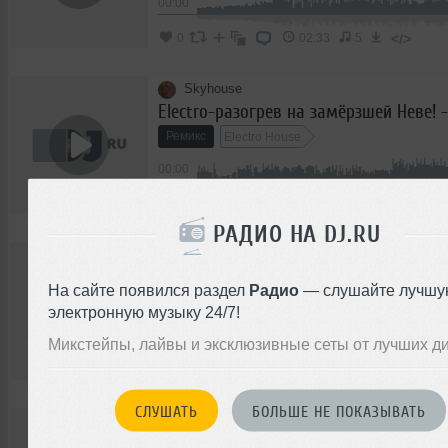
00:00
</>
0
02:33
5
Skyhouse
Ремикс
Electro House
00:00
</>
1
02:54
4
РАДИО НА DJ.RU
Skyhouse
На сайте появился раздел
Радио
— слушайте лучшу
Ремикс
Electro House
электронную музыку 24/7!
00:00
Микстейпы, лайвы и эксклюзивные сеты от лучших д
</>
0
04:56
6
СЛУШАТЬ
БОЛЬШЕ НЕ ПОКАЗЫВАТЬ
Skyhouse