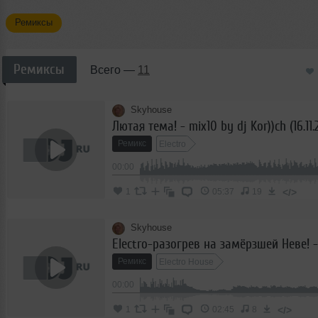
Ремиксы
Ремиксы
Всего —
11
Skyhouse
Лютая тема! - mix10 by dj Kor))ch (16.11.
Ремикс
Electro
00:00
</>
1
05:37
19
Skyhouse
Ремикс
Electro House
00:00
</>
1
02:45
8