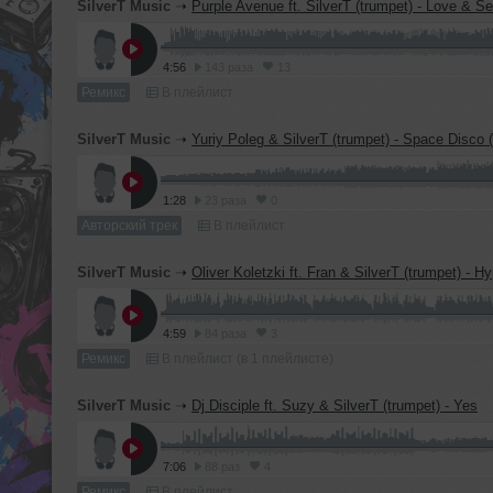
SilverT Music
➝
Purple Avenue ft. SilverT (trumpet) - Love & S
4:56
143 раза
13
Ремикс
В плейлист
SilverT Music
➝
Yuriy Poleg & SilverT (trumpet) - Space Disco (Orig
1:28
23 раза
0
Авторский трек
В плейлист
SilverT Music
➝
Oliver Koletzki ft. Fran & SilverT (trumpet) - H
4:59
84 раза
3
Ремикс
В плейлист (в 1 плейлисте)
SilverT Music
➝
Dj Disciple ft. Suzy & SilverT (trumpet) - Yes
7:06
88 раз
4
Ремикс
В плейлист