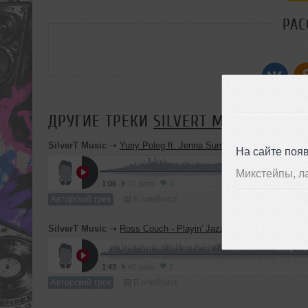
РАС
ДРУГИЕ ТРЕКИ
SILVERT MUSIC
SilverT Music
➝
Yuriy Poleg ft. Jenna Summer&SilverT(trumpet) - Heav
На сайте поя
Микстейпы, л
1:06
72 раза
0
Авторский трек
В плейлист
SilverT Music
➝
Ross Couch - Playin' Jazz (Kirby Vs SilverT 2
1:43
42 раза
2
Авторский трек
В плейлист