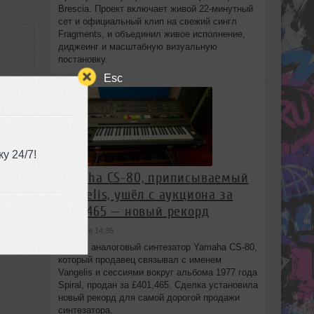
Brescia. Проект включает живой 22‑минутный
сет и официальный клип на свежий сингл
Fragments, и объединил живое исполнение,
диджеинг и масштабную визуальную
постановку.
Esc
09:48
у 24/7!
Yamaha CS-80, приписываемый
Vangelis, ушёл с аукциона за
£401,465 — новый рекорд
сегодня в 14:35
Редкий аналоговый синтезатор Yamaha CS-80,
который продавец связывал с именем
Vangelis и сессиями вокруг альбома 1977 года
Spiral, продан за £401,465. Сделка установила
новый рекорд для самой дорогой продажи
синтезатора.