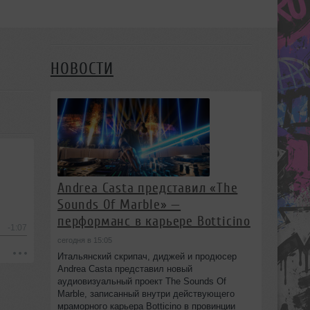
НОВОСТИ
Andrea Casta представил «The
Sounds Of Marble» —
перформанс в карьере Botticino
-1:07
сегодня в 15:05
Итальянский скрипач, диджей и продюсер
Andrea Casta представил новый
аудиовизуальный проект The Sounds Of
Marble, записанный внутри действующего
мраморного карьера Botticino в провинции