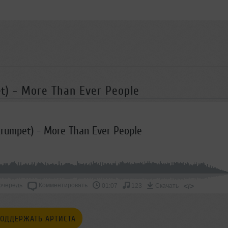
et) - More Than Ever People
 (trumpet) - More Than Ever People
очередь
Комментировать
</>
01:07
123
Скачать
ОДДЕРЖАТЬ АРТИСТА