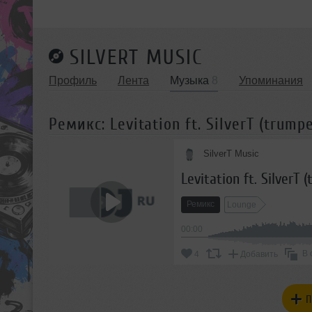
SILVERT MUSIC
Профиль
Лента
Музыка
8
Упоминания
Ремикс: Levitation ft. SilverT (trump
SilverT Music
Levitation ft. SilverT
Ремикс
Lounge
00:00
В 
4
Добавить
П