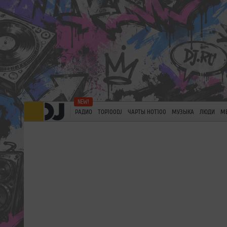
РАДИО
TOP100DJ
ЧАРТЫ HOT100
МУЗЫКА
ЛЮДИ
М