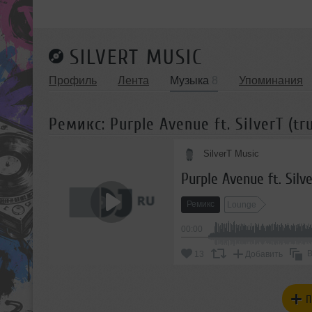
SILVERT MUSIC
Профиль
Лента
Музыка
8
Упоминания
Ремикс: Purple Avenue ft. SilverT (t
SilverT Music
Purple Avenue ft. Silv
Ремикс
Lounge
00:00
В
13
Добавить
П