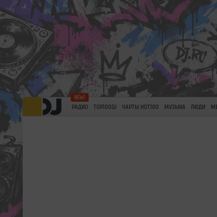
РАДИО
TOP100DJ
ЧАРТЫ HOT100
МУЗЫКА
ЛЮДИ
М