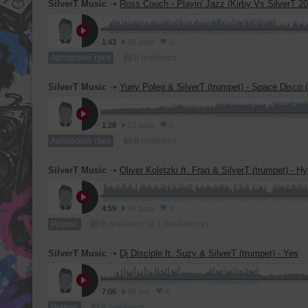
SilverT Music
➝
Ross Couch - Playin' Jazz (Kirby Vs SilverT 2
1:43
42 раза
2
Авторский трек
В плейлист
SilverT Music
➝
Yuriy Poleg & SilverT (trumpet) - Space Disco (Orig
1:28
23 раза
0
Авторский трек
В плейлист
SilverT Music
➝
Oliver Koletzki ft. Fran & SilverT (trumpet) - H
4:59
84 раза
3
Ремикс
В плейлист (в 1 плейлисте)
SilverT Music
➝
Dj Disciple ft. Suzy & SilverT (trumpet) - Yes
7:06
88 раз
4
Ремикс
В плейлист