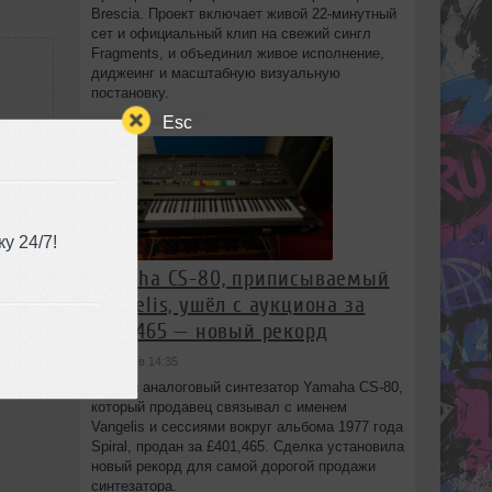
Brescia. Проект включает живой 22‑минутный
сет и официальный клип на свежий сингл
Fragments, и объединил живое исполнение,
диджеинг и масштабную визуальную
постановку.
Esc
09:19
у 24/7!
Yamaha CS-80, приписываемый
Vangelis, ушёл с аукциона за
£401,465 — новый рекорд
сегодня в 14:35
Редкий аналоговый синтезатор Yamaha CS-80,
который продавец связывал с именем
Vangelis и сессиями вокруг альбома 1977 года
Spiral, продан за £401,465. Сделка установила
новый рекорд для самой дорогой продажи
синтезатора.