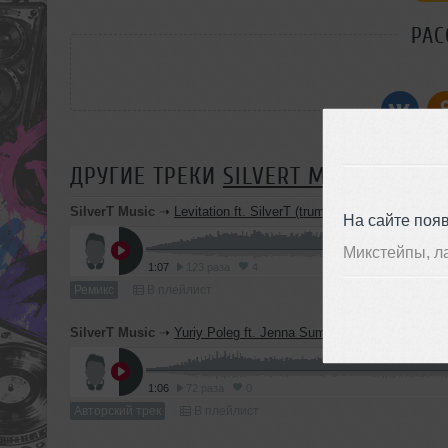
РАС
ДРУГИЕ ТРЕКИ
SILVERT MUSIC
SilverT Music
➝
Levitation ft. SilverT (trumpet) - More Than Ev
На сайте поя
Микстейпы, л
1:07
123 раза
4
Ремикс
В плейлист
SilverT Music
➝
Yuriy Poleg ft. Jenna Summer&SilverT(trumpet) - Heav
1:06
72 раза
0
Авторский трек
В плейлист