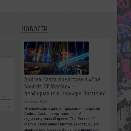
НОВОСТИ
Andrea Casta представил «The
Sounds Of Marble» —
перформанс в карьере Botticino
-4:56
сегодня в 15:05
Итальянский скрипач, диджей и продюсер
Andrea Casta представил новый
аудиовизуальный проект The Sounds Of
Marble, записанный внутри действующего
мраморного карьера Botticino в провинции