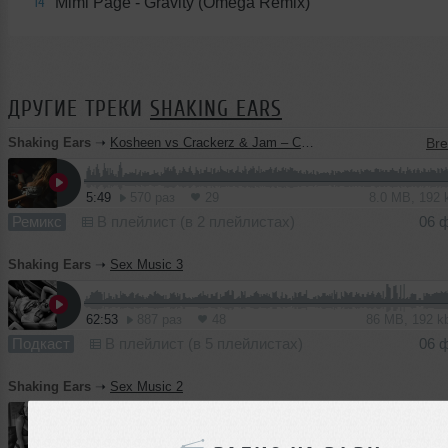
Mimi Page - Gravity (Omega Remix)
14
ДРУГИЕ ТРЕКИ
SHAKING EARS
Shaking Ears
➝
Kosheen vs Crackerz & Jam – Catch (Mash-up Shaking Ears)
5:49
570 раз
29
8.0 MB, 192
Ремикс
В плейлист (в 2 плейлистах)
06 
Shaking Ears
➝
Sex Music 3
62:53
887 раз
48
86 MB, 192 
Подкаст
В плейлист (в 5 плейлистах)
06 
Shaking Ears
➝
Sex Music 2
49:04
482 раза
26
67 MB, 192