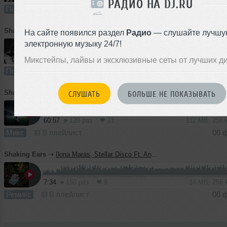
РАДИО НА DJ.RU
Подкаст
В плейлист (в 4 плейлистах)
06 
Shaking Ears
➝
Sex Music 4
На сайте появился раздел
Радио
— слушайте лучшу
электронную музыку 24/7!
63:09
485 раз
32
116 MB, 256 
Микстейпы, лайвы и эксклюзивные сеты от лучших д
Подкаст
В плейлист (в 4 плейлистах)
06 
Shaking Ears
➝
Man Neighbor
СЛУШАТЬ
БОЛЬШЕ НЕ ПОКАЗЫВАТЬ
60:57
120 раз
11
112 MB, 256
Микс
В плейлист
06 
Shaking Ears
➝
Ilona Maras, Stellar Disco Ft. Ana Coya & Mauro Picotto - Lifeblood (Shaking Ears Mash-Up)
7:34
150 раз
9
14 MB, 256
Ремикс
В плейлист
06 