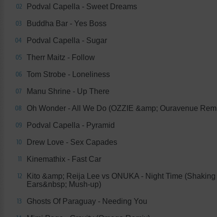
Podval Capella - Sweet Dreams
02
Buddha Bar - Yes Boss
03
Podval Capella - Sugar
04
Therr Maitz - Follow
05
Tom Strobe - Loneliness
06
Manu Shrine - Up There
07
Oh Wonder - All We Do (OZZIE &amp; Ouravenue Remi
08
Podval Capella - Pyramid
09
Drew Love - Sex Capades
10
Kinemathix - Fast Car
11
Kito &amp; Reija Lee vs ONUKA - Night Time (Shaking
12
Ears&nbsp; Mush-up)
Ghosts Of Paraguay - Needing You
13