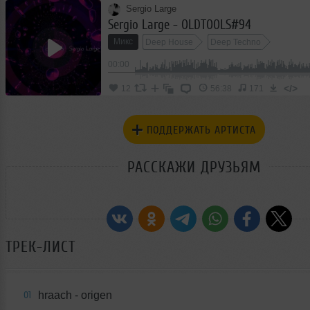
Sergio Large
Sergio Large - OLDTOOLS#94
Микс
Deep House
Deep Techno
00:00
</>
12
56:38
171
ПОДДЕРЖАТЬ АРТИСТА
РАССКАЖИ ДРУЗЬЯМ
ТРЕК-ЛИСТ
hraach - origen
01