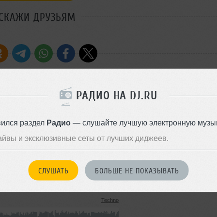
СКАЖИ ДРУЗЬЯМ
РАДИО НА DJ.RU
Стиль:
Tech House
Записан: 20 ноября 2021
вился раздел
Радио
— слушайте лучшую электронную музык
Добавлен: 17 декабря 2021, 0
айвы и эксклюзивные сеты от лучших диджеев.
Tech House
141 MB, 320 kbps MP3
7
СЛУШАТЬ
БОЛЬШЕ НЕ ПОКАЗЫВАТЬ
16 декабря 2021
Techno