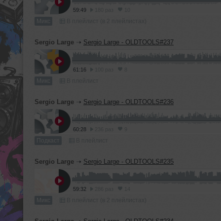
59:49
180 раз
10
Микс
В плейлист (в 2 плейлистах)
Sergio Large
➝
Sergio Large - OLDTOOLS#237
61:16
100 раз
8
Микс
В плейлист
Sergio Large
➝
Sergio Large - OLDTOOLS#236
60:28
236 раз
9
Подкаст
В плейлист
Sergio Large
➝
Sergio Large - OLDTOOLS#235
59:32
286 раз
14
Микс
В плейлист (в 2 плейлистах)