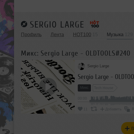
SERGIO LARGE
Профиль
Лента
HOT100
15
Музыка
129
Микс: Sergio Large - OLDTOOLS#240
Sergio Large
Sergio Large - OLDTO
Микс
Tech House
00:00
В
11
Добавить
П