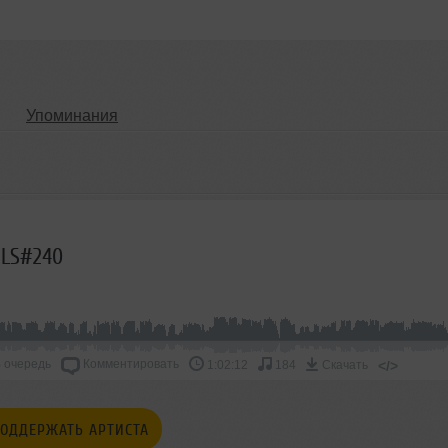
Упоминания
OLS#240
 очередь
Комментировать
</>
1:02:12
184
Скачать
ОДДЕРЖАТЬ АРТИСТА