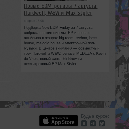
Новые EDM-релизы 7 августа:
Hardwell, W&W и Max Styler
вчера в 13:08
Подборка New EDM Friday за 7 августа
собрала свежие синглы, EP и превью
альбомов в жанрах big room, techno, bass
house, melodic house и электронной поп-
музыки. В центре внимания — совместный
трек Hardwell и W&W, релизы MEDUZA с Kevin
de Vries, новый сингл Eli Brown и
шеститрековый EP Max Styler.
Будь в курсе: