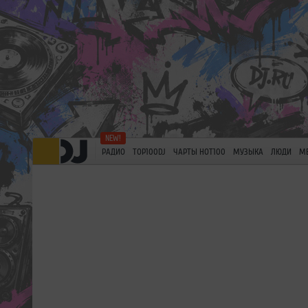
РАДИО
TOP100DJ
ЧАРТЫ HOT100
МУЗЫКА
ЛЮДИ
М