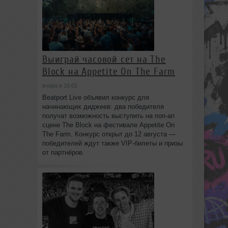
Выиграй часовой сет на The
Block на Appetite On The Farm
вчера в 16:01
Beatport Live объявил конкурс для
начинающих диджеев: два победителя
получат возможность выступить на поп‑ап
сцене The Block на фестивале Appetite On
The Farm. Конкурс открыт до 12 августа —
победителей ждут также VIP‑билеты и призы
от партнёров.