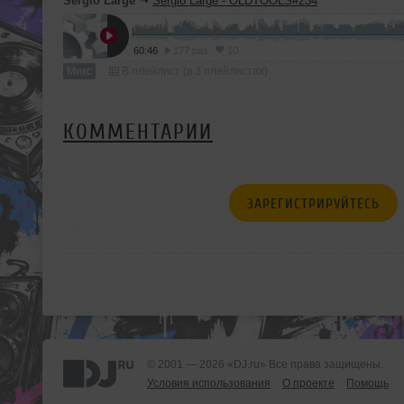
Sergio Large
➝
Sergio Large - OLDTOOLS#234
60:46
177 раз
10
Микс
В плейлист (в 3 плейлистах)
КОММЕНТАРИИ
ЗАРЕГИСТРИРУЙТЕСЬ
© 2001 — 2026 «DJ.ru» Все права защищены.
Условия использования
О проекте
Помощь